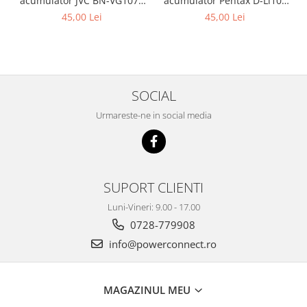
acumulator JVC BN-VG107e
acumulator Pentax D-Li109
Patona
Patona
45,00 Lei
45,00 Lei
SOCIAL
Urmareste-ne in social media
SUPORT CLIENTI
Luni-Vineri: 9.00 - 17.00
0728-779908
info@powerconnect.ro
MAGAZINUL MEU