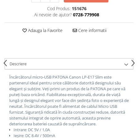
Cod Produs:
151676
Ai nevoie de ajutor?
0728-779908
Adauga la Favorite
Cere informatii
Descriere
Încărcătorul micro-USB PATONA Canon LP-E17 Slim este
partenerul ideal pentru orice călătorie datorită designului său
elegant și subțire.
Veți primi un produs de la PATONA pe care vă
puteți baza oricând.
Fiabilitatea excepțională, durata de viață
lungă și designul elegant vor face din ședința foto o experiență de
neuitat.
Încărcătorul poate fi alimentat de cablul Micro USB
furnizat. Siguranță ridicată în ciuda construcției reduse, datorită
sistemului integrat de oprire automată, aceasta previne
deteriorarea bateriei cauzată de supraîncărcare.
Intrare: DC 5V / 1,0A
Ieșire: DC 8.4V / 500mA