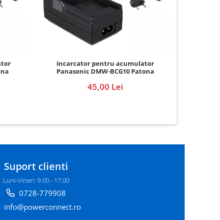
Incar
ator
Incarcator pentru acumulator
Pana
ona
Panasonic DMW-BCG10 Patona
45,00 Lei
Suport clienti
Luni-Vineri: 9.00 - 17.00
0728-779908
info@powerconnect.ro