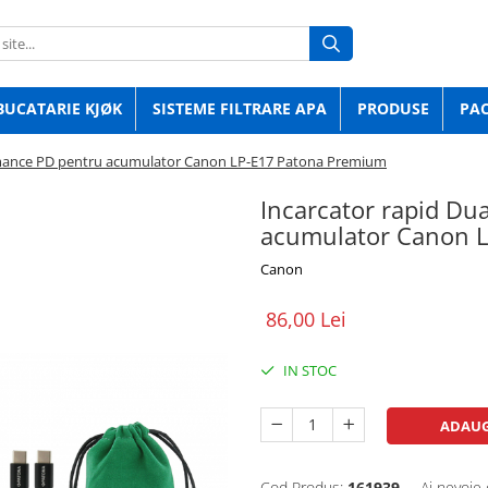
BUCATARIE KJØK
SISTEME FILTRARE APA
PRODUSE
PA
ormance PD pentru acumulator Canon LP-E17 Patona Premium
Incarcator rapid Du
acumulator Canon 
Canon
86,00 Lei
IN STOC
ADAUG
Cod Produs:
161939
Ai nevoie 