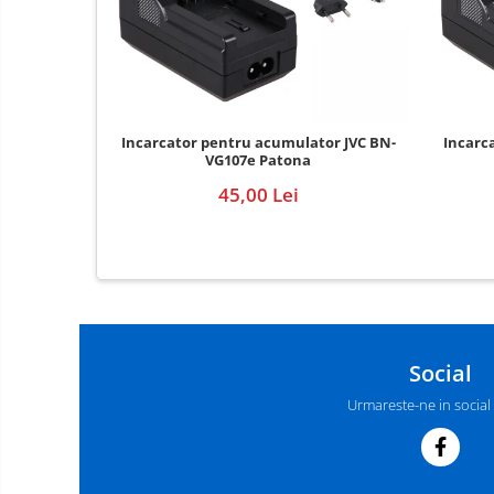
Incarcator pentru acumulator JVC BN-
Incarc
VG107e Patona
45,00 Lei
Social
Urmareste-ne in social