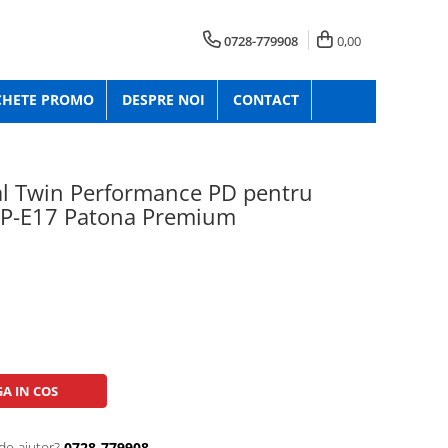
0728-779908
0,00
CHETE PROMO
DESPRE NOI
CONTACT
al Twin Performance PD pentru
LP-E17 Patona Premium
A IN COS
de ajutor?
0728-779908