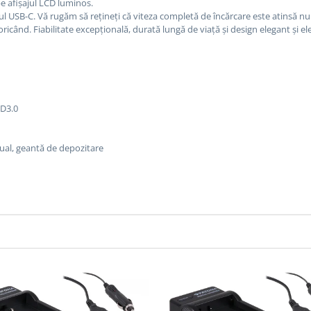
pe afișajul LCD luminos.
tul USB-C.
Vă rugăm să rețineți că viteza completă de încărcare este atinsă n
icând. Fiabilitate excepțională, durată lungă de viață și design elegant și el
PD3.0
nual, geantă de depozitare