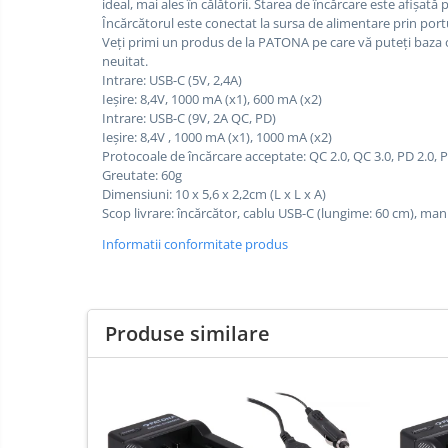
ideal, mai ales în călătorii.
Starea de încărcare este afișată 
E14
Încărcătorul este conectat la sursa de alimentare prin por
Veți primi un produs de la PATONA pe care vă puteți baza or
E27
neuitat.
tableta
Intrare: USB-C (5V, 2,4A)
Ieșire: 8,4V, 1000 mA (x1), 600 mA (x2)
Telefoane mobile
Intrare: USB-C (9V, 2A QC, PD)
Telefoane mobile
Ieșire: 8,4V , 1000 mA (x1), 1000 mA (x2)
Protocoale de încărcare acceptate: QC 2.0, QC 3.0, PD 2.0, 
Telefoane mobile
Greutate: 60g
Dimensiuni: 10 x 5,6 x 2,2cm (L x L x A)
Scop livrare: încărcător, cablu USB-C (lungime: 60 cm), ma
Informatii conformitate produs
Produse similare