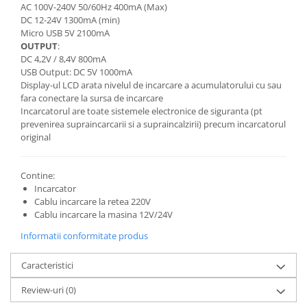
AC 100V-240V 50/60Hz 400mA (Max)
DC 12-24V 1300mA (min)
Micro USB 5V 2100mA
OUTPUT
:
DC 4,2V / 8,4V 800mA
USB Output: DC 5V 1000mA
Display-ul LCD arata nivelul de incarcare a acumulatorului cu sau
fara conectare la sursa de incarcare
Incarcatorul are toate sistemele electronice de siguranta (pt
prevenirea supraincarcarii si a supraincalzirii) precum incarcatorul
original
Contine:
Incarcator
Cablu incarcare la retea 220V
Cablu incarcare la masina 12V/24V
Informatii conformitate produs
Caracteristici
Review-uri
(0)