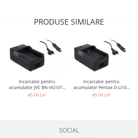
PRODUSE SIMILARE
Incarcator pentru
Incarcator pentru
acumulator JVC BN-VG107e
acumulator Pentax D-Li109
Patona
Patona
45,00 Lei
45,00 Lei
SOCIAL