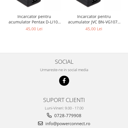
Incarcator pentru
Incarcator pentru
acumulator Pentax D-Li109
acumulator JVC BN-VG107e
Patona
Patona
45,00 Lei
45,00 Lei
SOCIAL
Urmareste-ne in social media
SUPORT CLIENTI
Luni-Vineri: 9.00 - 17.00
0728-779908
info@powerconnect.ro