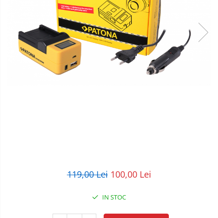
POS/Scanere coduri de bare
Scule electrice
Smartwatch
119,00 Lei
100,00 Lei
IN STOC