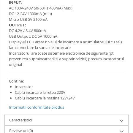
INPUT
:
AC 100V-240V 50/60Hz 400mA (Max)
DC 12-24V 1300mA (min)
Micro USB 5V 2100mA
OUTPUT
:
DC 4,2V / 8,4V 800mA
USB Output: DC 5V 1000mA
Display-ul LCD arata nivelul de incarcare a acumulatorului cu sau
fara conectare la sursa de incarcare
Incarcatorul are toate sistemele electronice de siguranta (pt
prevenirea supraincarcarii si a supraincalzirii) precum incarcatorul
original
Contine:
Incarcator
Cablu incarcare la retea 220V
Cablu incarcare la masina 12V/24V
Informatii conformitate produs
Caracteristici
Review-uri
(0)