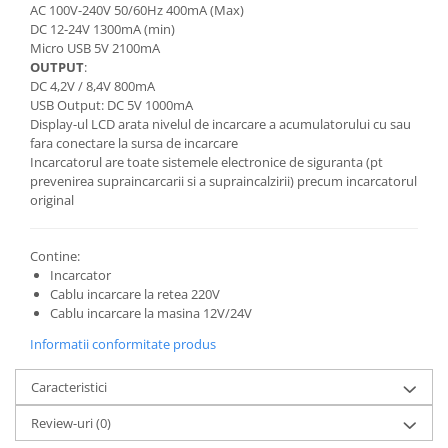
AC 100V-240V 50/60Hz 400mA (Max)
DC 12-24V 1300mA (min)
Micro USB 5V 2100mA
OUTPUT
:
DC 4,2V / 8,4V 800mA
USB Output: DC 5V 1000mA
Display-ul LCD arata nivelul de incarcare a acumulatorului cu sau
fara conectare la sursa de incarcare
Incarcatorul are toate sistemele electronice de siguranta (pt
prevenirea supraincarcarii si a supraincalzirii) precum incarcatorul
original
Contine:
Incarcator
Cablu incarcare la retea 220V
Cablu incarcare la masina 12V/24V
Informatii conformitate produs
Caracteristici
Review-uri
(0)