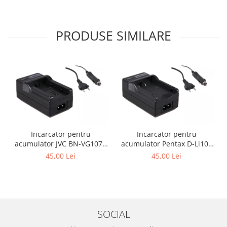
PRODUSE SIMILARE
Incarcator pentru
Incarcator pentru
acumulator JVC BN-VG107e
acumulator Pentax D-Li109
Patona
Patona
45,00 Lei
45,00 Lei
SOCIAL