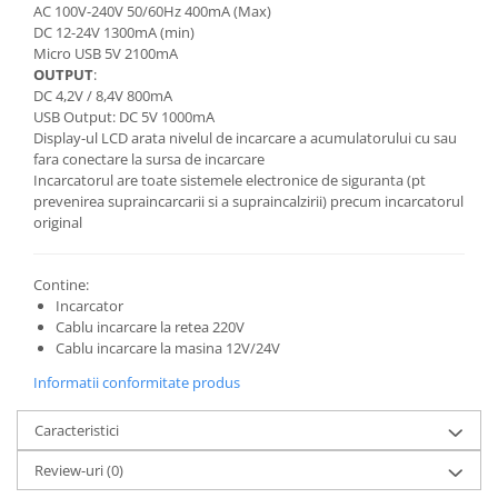
AC 100V-240V 50/60Hz 400mA (Max)
DC 12-24V 1300mA (min)
Micro USB 5V 2100mA
OUTPUT
:
DC 4,2V / 8,4V 800mA
USB Output: DC 5V 1000mA
Display-ul LCD arata nivelul de incarcare a acumulatorului cu sau
fara conectare la sursa de incarcare
Incarcatorul are toate sistemele electronice de siguranta (pt
prevenirea supraincarcarii si a supraincalzirii) precum incarcatorul
original
Contine:
Incarcator
Cablu incarcare la retea 220V
Cablu incarcare la masina 12V/24V
Informatii conformitate produs
Caracteristici
Review-uri
(0)