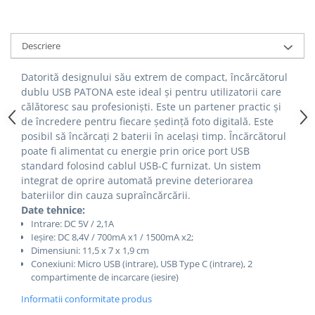
Cutite kjøk
Pachete Promo
Descriere
Incarcatoare & acumulatori
Datorită designului său extrem de compact, încărcătorul
Bec LED
dublu USB PATONA este ideal și pentru utilizatorii care
E14
călătoresc sau profesioniști.
Este un partener practic și
de încredere pentru fiecare ședință foto digitală.
Este
E27
posibil să încărcați 2 baterii în același timp.
Încărcătorul
Blițuri și lumini foto/video
poate fi alimentat cu energie prin orice port USB
Cablu date
standard folosind cablul USB-C furnizat.
Un sistem
tableta
integrat de oprire automată previne deteriorarea
bateriilor din cauza supraîncărcării.
Telefoane mobile
Date tehnice:
Casti
Intrare: DC 5V / 2,1A
Ieșire: DC 8,4V / 700mA x1 / 1500mA x2;
Telefoane mobile
Dimensiuni: 11,5 x 7 x 1,9 cm
Custi aparate foto-video
Conexiuni: Micro USB (intrare), USB Type C (intrare), 2
compartimente de incarcare (iesire)
Incarcatoare auto
Informatii conformitate produs
Telefoane mobile