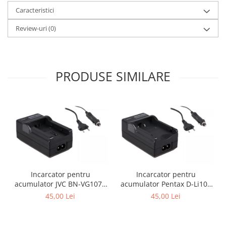
Caracteristici
Review-uri
(0)
PRODUSE SIMILARE
Incarcator pentru
Incarcator pentru
acumulator JVC BN-VG107e
acumulator Pentax D-Li109
Patona
Patona
45,00 Lei
45,00 Lei