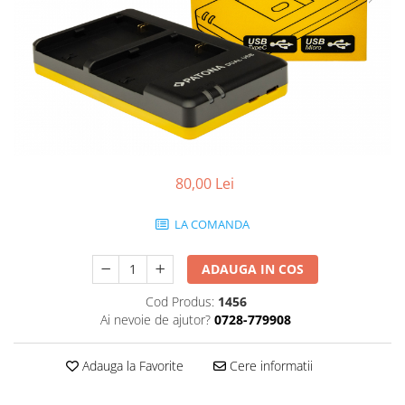
Gripuri
Laptop
POS/Scanere coduri de bare
Scule electrice
Smartwatch
Incarcatoare
80,00 Lei
Aparate foto
Aspiratoare
LA COMANDA
Camere video
Diverse
ADAUGA IN COS
Scule electrice
Cod Produs:
1456
Ai nevoie de ajutor?
0728-779908
tableta
Telefoane mobile
Adauga la Favorite
Cere informatii
Produse de bucatarie kjøk
Accesorii kjøk