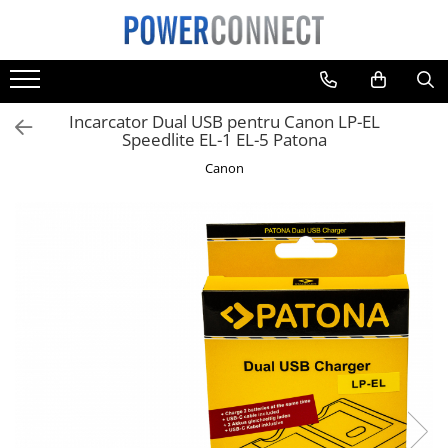
Toate Produsele
Sisteme filtrare apa
Incarcator Dual USB pentru Canon LP-EL
Sisteme filtrare apa
Speedlite EL-1 EL-5 Patona
Accesorii
Canon
Acumulatori
Aparate foto
Camere video
Telefoane mobile
Aspiratoare
Diverse
Adaptoare
Boxe portabile
Console