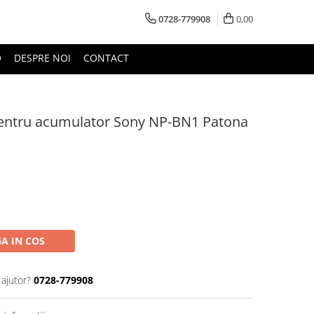
0728-779908
0,00
O
DESPRE NOI
CONTACT
pentru acumulator Sony NP-BN1 Patona
A IN COS
 ajutor?
0728-779908