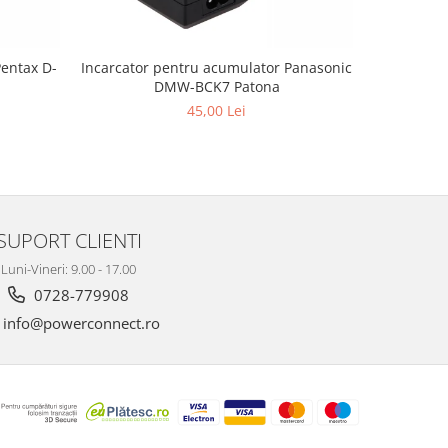
Pentax D-
Incarcator pentru acumulator Panasonic
Incarcator
DMW-BCK7 Patona
45,00 Lei
SUPORT CLIENTI
Luni-Vineri: 9.00 - 17.00
0728-779908
info@powerconnect.ro