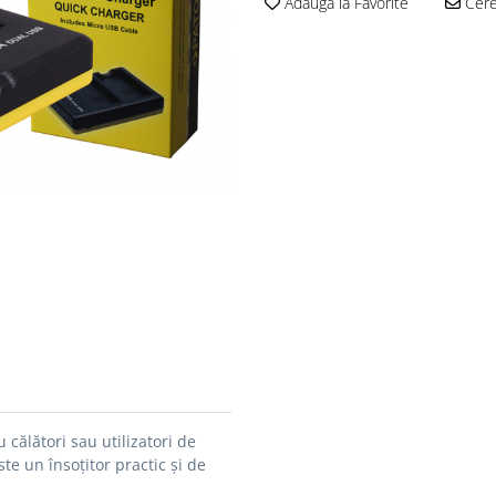
Adauga la Favorite
Cere 
călători sau utilizatori de
ste un însoțitor practic și de