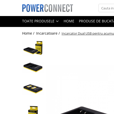
Toate Produsele
TOATE PRODUSELE
HOME
PRODUSE DE BUCATA
Sisteme filtrare apa
Home /
Incarcatoare /
Incarcator Dual USB pentru acum
Sisteme filtrare apa
Accesorii
Acumulatori
Aparate foto
Camere video
Telefoane mobile
Aspiratoare
Diverse
Adaptoare
Boxe portabile
Console