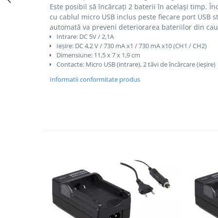
Este posibil să încărcați 2 baterii în același timp.
În
Cutite kjøk
cu cablul micro USB inclus peste fiecare port USB 
automată va preveni deteriorarea bateriilor din cau
Pachete Promo
Intrare: DC 5V / 2,1A
Incarcatoare & acumulatori
Ieșire: DC 4,2 V / 730 mA x1 / 730 mA x10 (CH1 / CH2)
Dimensiune: 11,5 x 7 x 1,9 cm
Bec LED
Contacte: Micro USB (intrare), 2 tăvi de încărcare (ieșire)
E14
Informatii conformitate produs
E27
Blițuri și lumini foto/video
Cablu date
tableta
Telefoane mobile
Casti
Telefoane mobile
Custi aparate foto-video
Incarcatoare auto
Telefoane mobile