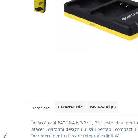
Gripuri
Laptop
POS/Scanere coduri de bare
Scule electrice
Smartwatch
Incarcatoare
Aparate foto
Aspiratoare
Camere video
Diverse
Scule electrice
Caracteristici
Review-uri
(0)
Descriere
tableta
Telefoane mobile
Încărcătorul PATONA NP-BN1, BN1 este ideal pentru 
Produse de bucatarie kjøk
afaceri, datorită designului său portabil compact.
E
încredere pentru fiecare fotografie digitală.
Accesorii kjøk