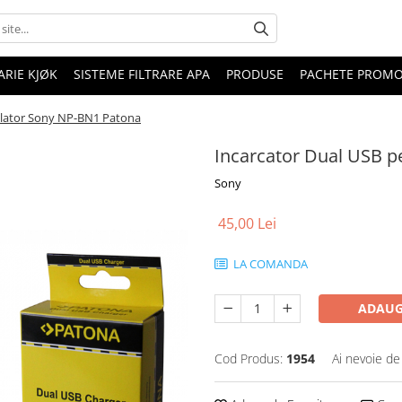
RIE KJØK
SISTEME FILTRARE APA
PRODUSE
PACHETE PROM
ulator Sony NP-BN1 Patona
Incarcator Dual USB 
Sony
45,00 Lei
LA COMANDA
ADAUG
Cod Produs:
1954
Ai nevoie de