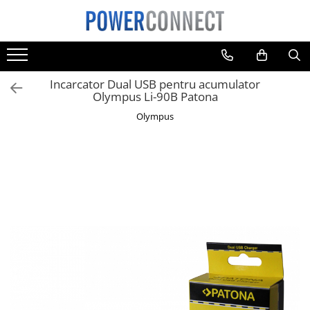
Toate Produsele
Sisteme filtrare apa
Incarcator Dual USB pentru acumulator
Sisteme filtrare apa
Olympus Li-90B Patona
Accesorii
Olympus
Acumulatori
Aparate foto
Camere video
Telefoane mobile
Aspiratoare
Diverse
Adaptoare
Boxe portabile
Console