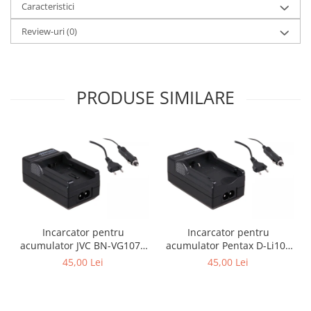
Caracteristici
Review-uri
(0)
PRODUSE SIMILARE
Incarcator pentru
Incarcator pentru
acumulator JVC BN-VG107e
acumulator Pentax D-Li109
Patona
Patona
45,00 Lei
45,00 Lei