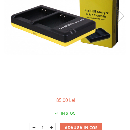
Gripuri
Laptop
POS/Scanere coduri de bare
Scule electrice
Smartwatch
Incarcatoare
Aparate foto
Aspiratoare
Camere video
Diverse
Scule electrice
85,00 Lei
tableta
Telefoane mobile
IN STOC
Produse de bucatarie kjøk
ADAUGA IN COS
Accesorii kjøk