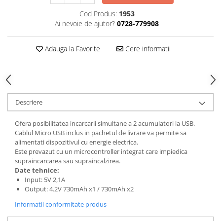
Cod Produs:
1953
Cutite kjøk
Ai nevoie de ajutor?
0728-779908
Pachete Promo
Incarcatoare & acumulatori
Adauga la Favorite
Cere informatii
Bec LED
E14
E27
Blițuri și lumini foto/video
Descriere
Cablu date
Ofera posibilitatea incarcarii simultane a 2 acumulatori la USB.
tableta
Cablul Micro USB inclus in pachetul de livrare va permite sa
Telefoane mobile
alimentati dispozitivul cu energie electrica.
Este prevazut cu un microcontroller integrat care impiedica
Casti
supraincarcarea sau supraincalzirea.
Telefoane mobile
Date tehnice:
Input: 5V 2,1A
Custi aparate foto-video
Output: 4.2V 730mAh x1 / 730mAh x2
Incarcatoare auto
Informatii conformitate produs
Telefoane mobile