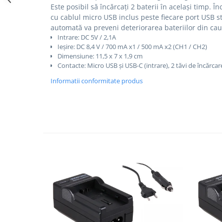
Este posibil să încărcați 2 baterii în același timp.
În
Cutite kjøk
cu cablul micro USB inclus peste fiecare port USB 
automată va preveni deteriorarea bateriilor din cau
Pachete Promo
Intrare: DC 5V / 2,1A
Incarcatoare & acumulatori
Ieșire: DC 8,4 V / 700 mA x1 / 500 mA x2 (CH1 / CH2)
Dimensiune: 11,5 x 7 x 1,9 cm
Bec LED
Contacte: Micro USB și USB-C (intrare), 2 tăvi de încărcare
E14
Informatii conformitate produs
E27
Blițuri și lumini foto/video
Cablu date
tableta
Telefoane mobile
Casti
Telefoane mobile
Custi aparate foto-video
Incarcatoare auto
Telefoane mobile