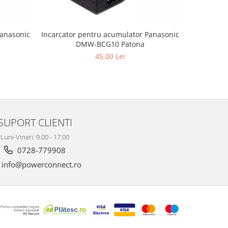
Panasonic
Incarcator pentru acumulator Panasonic
Incarcator
DMW-BCG10 Patona
45,00 Lei
SUPORT CLIENTI
Luni-Vineri: 9.00 - 17.00
0728-779908
info@powerconnect.ro