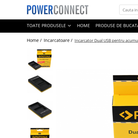
Toate Produsele
TOATE PRODUSELE
HOME
PRODUSE DE BUCATA
Sisteme filtrare apa
Home /
Incarcatoare /
Incarcator Dual USB pentru acumu
Sisteme filtrare apa
Accesorii
Acumulatori
Aparate foto
Camere video
Telefoane mobile
Aspiratoare
Diverse
Adaptoare
Boxe portabile
Console