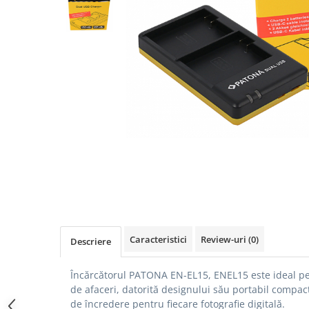
Gripuri
Laptop
POS/Scanere coduri de bare
Scule electrice
Smartwatch
Incarcatoare
Aparate foto
Aspiratoare
Camere video
Diverse
Scule electrice
Caracteristici
Review-uri
(0)
Descriere
tableta
Telefoane mobile
Încărcătorul PATONA EN-EL15, ENEL15 este ideal pent
Produse de bucatarie kjøk
de afaceri, datorită designului său portabil compac
de încredere pentru fiecare fotografie digitală.
Accesorii kjøk