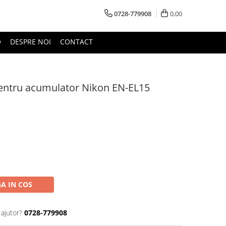
0728-779908
0,00
O
DESPRE NOI
CONTACT
entru acumulator Nikon EN-EL15
A IN COS
 ajutor?
0728-779908