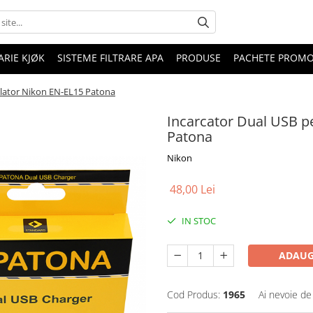
RIE KJØK
SISTEME FILTRARE APA
PRODUSE
PACHETE PROM
lator Nikon EN-EL15 Patona
Incarcator Dual USB p
Patona
Nikon
48,00 Lei
IN STOC
ADAUG
Cod Produs:
1965
Ai nevoie de