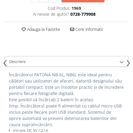
Cod Produs:
1969
Cutite kjøk
Ai nevoie de ajutor?
0728-779908
Pachete Promo
Incarcatoare & acumulatori
Adauga la Favorite
Cere informatii
Bec LED
E14
E27
Blițuri și lumini foto/video
Descriere
Cablu date
Încărcătorul PATONA NB-6L, NB6L este ideal pentru
tableta
călători sau utilizatori de afaceri, datorită designului său
Telefoane mobile
portabil compact.
Este un însoțitor practic și de încredere
pentru fiecare fotografie digitală.
Casti
Este posibil să încărcați 2 baterii în același
Telefoane mobile
timp.
Încărcătorul poate fi alimentat cu cablul micro USB
Custi aparate foto-video
inclus peste fiecare port USB standard.
Sistemul de
oprire automată va preveni deteriorarea bateriilor din
Incarcatoare auto
cauza supraîncărcării.
Telefoane mobile
Intrare: DC 5V / 2,1A