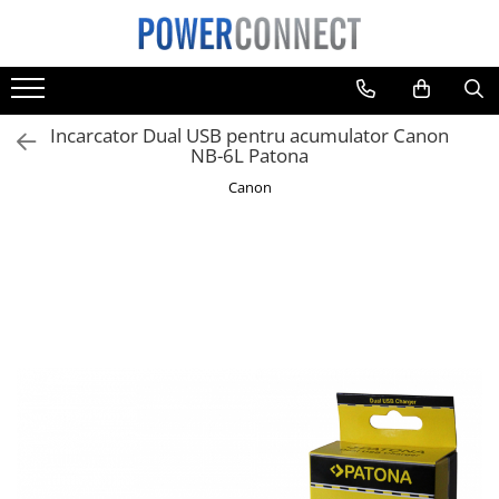
Toate Produsele
Sisteme filtrare apa
Incarcator Dual USB pentru acumulator Canon
Sisteme filtrare apa
NB-6L Patona
Accesorii
Canon
Acumulatori
Aparate foto
Camere video
Telefoane mobile
Aspiratoare
Diverse
Adaptoare
Boxe portabile
Console