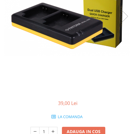
Gripuri
Laptop
POS/Scanere coduri de bare
Scule electrice
Smartwatch
Incarcatoare
Aparate foto
Aspiratoare
Camere video
Diverse
Scule electrice
39,00 Lei
tableta
Telefoane mobile
LA COMANDA
Produse de bucatarie kjøk
ADAUGA IN COS
Accesorii kjøk