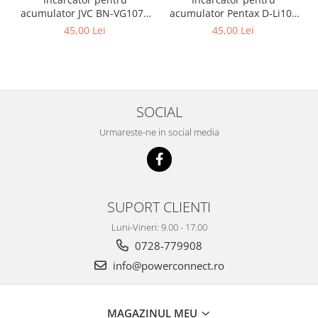
acumulator JVC BN-VG107e
acumulator Pentax D-Li109
Patona
Patona
45,00 Lei
45,00 Lei
SOCIAL
Urmareste-ne in social media
SUPORT CLIENTI
Luni-Vineri: 9.00 - 17.00
0728-779908
info@powerconnect.ro
MAGAZINUL MEU