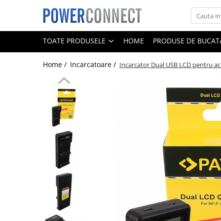
Toate Produsele
TOATE PRODUSELE
HOME
PRODUSE DE BUCATA
Sisteme filtrare apa
Home /
Incarcatoare /
Incarcator Dual USB LCD pentru 
Sisteme filtrare apa
Accesorii
Acumulatori
Aparate foto
Camere video
Telefoane mobile
Aspiratoare
Diverse
Adaptoare
Boxe portabile
Console