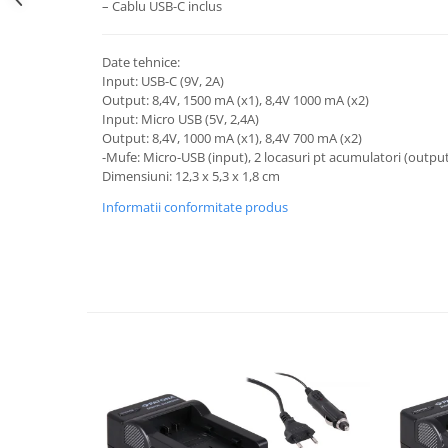
– Cablu USB-C inclus
Cutite kjøk
Pachete Promo
Date tehnice:
Input: USB-C (9V, 2A)
Incarcatoare & acumulatori
Output: 8,4V, 1500 mA (x1), 8,4V 1000 mA (x2)
Bec LED
Input: Micro USB (5V, 2,4A)
Output: 8,4V, 1000 mA (x1), 8,4V 700 mA (x2)
E14
-Mufe: Micro-USB (input), 2 locasuri pt acumulatori (outpu
E27
Dimensiuni: 12,3 x 5,3 x 1,8 cm
Blițuri și lumini foto/video
Informatii conformitate produs
Cablu date
tableta
Telefoane mobile
Casti
Telefoane mobile
Custi aparate foto-video
Incarcatoare auto
Telefoane mobile