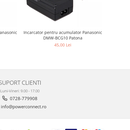
Panasonic
Incarcator pentru acumulator Panasonic
Incarcator
DMW-BCG10 Patona
45,00 Lei
SUPORT CLIENTI
Luni-Vineri: 9.00 - 17.00
0728-779908
info@powerconnect.ro