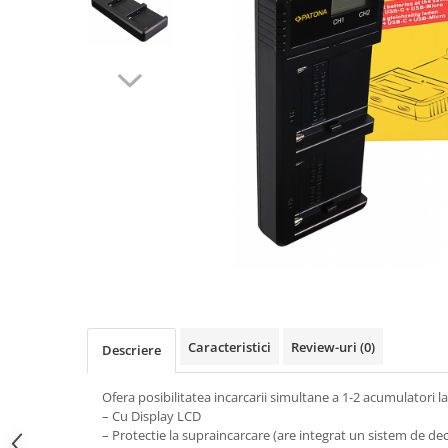
Gripuri
Laptop
POS/Scanere coduri de bare
Scule electrice
Smartwatch
Incarcatoare
Aparate foto
Aspiratoare
Camere video
Diverse
Scule electrice
Caracteristici
Review-uri
(0)
Descriere
tableta
Telefoane mobile
Ofera posibilitatea incarcarii simultane a 1-2 acumulatori l
– Cu Display LCD
Produse de bucatarie kjøk
– Protectie la supraincarcare (are integrat un sistem de d
Accesorii kjøk