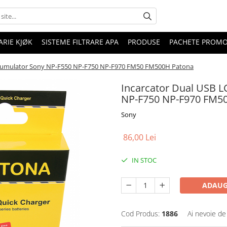
RIE KJØK
SISTEME FILTRARE APA
PRODUSE
PACHETE PROM
acumulator Sony NP-F550 NP-F750 NP-F970 FM50 FM500H Patona
Incarcator Dual USB 
NP-F750 NP-F970 FM5
Sony
86,00 Lei
IN STOC
ADAUG
Cod Produs:
1886
Ai nevoie de