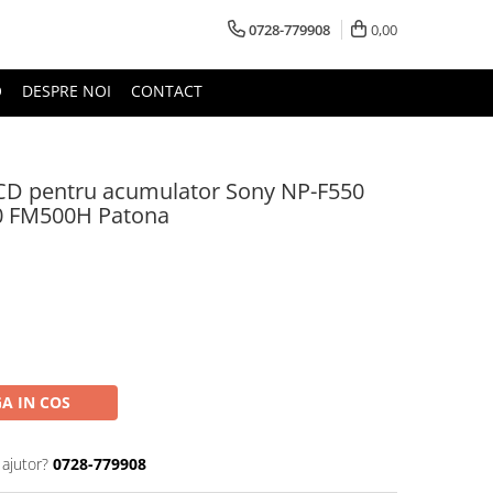
0728-779908
0,00
O
DESPRE NOI
CONTACT
LCD pentru acumulator Sony NP-F550
0 FM500H Patona
A IN COS
 ajutor?
0728-779908