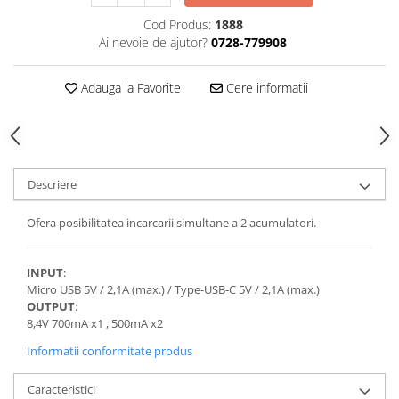
Cod Produs:
1888
Cutite kjøk
Ai nevoie de ajutor?
0728-779908
Pachete Promo
Incarcatoare & acumulatori
Adauga la Favorite
Cere informatii
Bec LED
E14
E27
Blițuri și lumini foto/video
Descriere
Cablu date
Ofera posibilitatea incarcarii simultane a 2 acumulatori.
tableta
Telefoane mobile
INPUT
:
Casti
Micro USB 5V / 2,1A (max.) / Type-USB-C 5V / 2,1A (max.)
Telefoane mobile
OUTPUT
:
8,4V 700mA x1 , 500mA x2
Custi aparate foto-video
Informatii conformitate produs
Incarcatoare auto
Telefoane mobile
Caracteristici