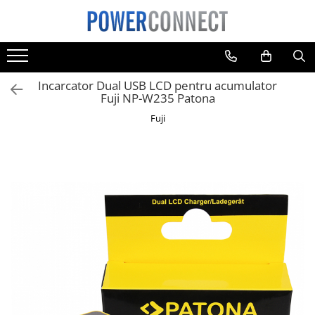
Toate Produsele
Sisteme filtrare apa
Incarcator Dual USB LCD pentru acumulator
Sisteme filtrare apa
Fuji NP-W235 Patona
Accesorii
Fuji
Acumulatori
Aparate foto
Camere video
Telefoane mobile
Aspiratoare
Diverse
Adaptoare
Boxe portabile
Console