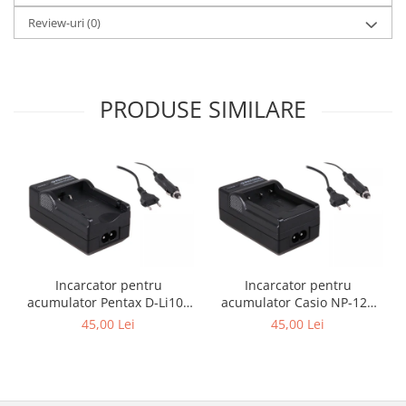
Review-uri
(0)
PRODUSE SIMILARE
Incarcator pentru
Incarcator pentru
acumulator Pentax D-Li109
acumulator Casio NP-120
Patona
Patona
45,00 Lei
45,00 Lei