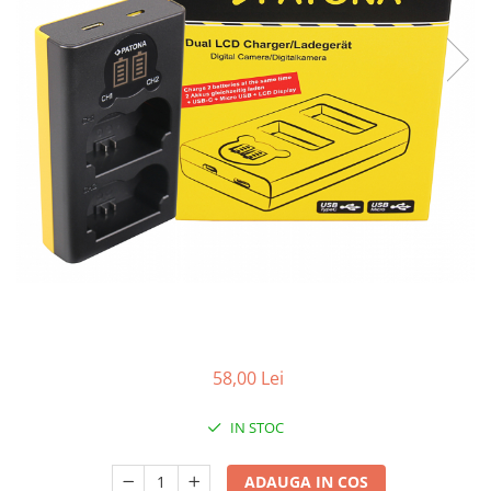
Gripuri
Laptop
POS/Scanere coduri de bare
Scule electrice
Smartwatch
Incarcatoare
Aparate foto
Aspiratoare
Camere video
Diverse
Scule electrice
58,00 Lei
tableta
Telefoane mobile
IN STOC
Produse de bucatarie kjøk
ADAUGA IN COS
Accesorii kjøk