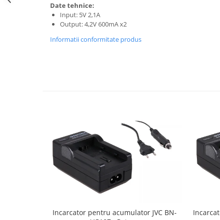
Date tehnice:
Cutite kjøk
Input: 5V 2,1A
Output: 4,2V 600mA x2
Pachete Promo
Informatii conformitate produs
Incarcatoare & acumulatori
Bec LED
E14
E27
Blițuri și lumini foto/video
Cablu date
tableta
Telefoane mobile
Casti
Telefoane mobile
Custi aparate foto-video
Incarcatoare auto
Telefoane mobile
Incarcator pentru acumulator JVC BN-
Incarca