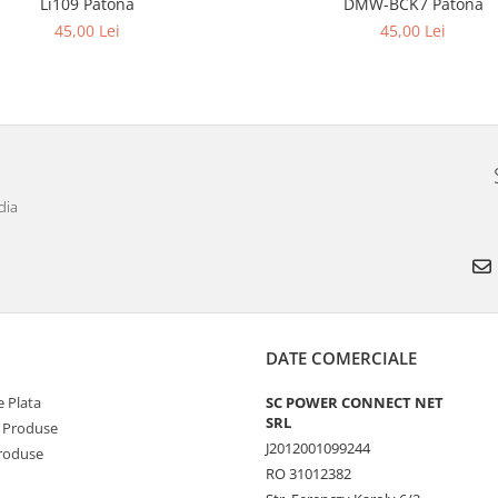
Li109 Patona
DMW-BCK7 Patona
45,00 Lei
45,00 Lei
dia
DATE COMERCIALE
 Plata
SC POWER CONNECT NET
SRL
 Produse
J2012001099244
Produse
RO 31012382