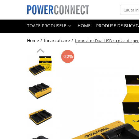
Toate Produsele
TOATE PRODUSELE
HOME
PRODUSE DE BUCATA
Sisteme filtrare apa
Home /
Incarcatoare /
Incarcator Dual USB cu placute p
Sisteme filtrare apa
Accesorii
-22%
Acumulatori
Aparate foto
Camere video
Telefoane mobile
Aspiratoare
Diverse
Adaptoare
Boxe portabile
Console