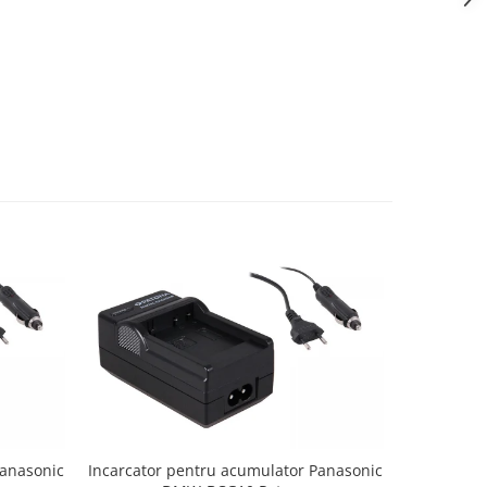
Panasonic
Incarcator pentru acumulator Panasonic
Incarcator