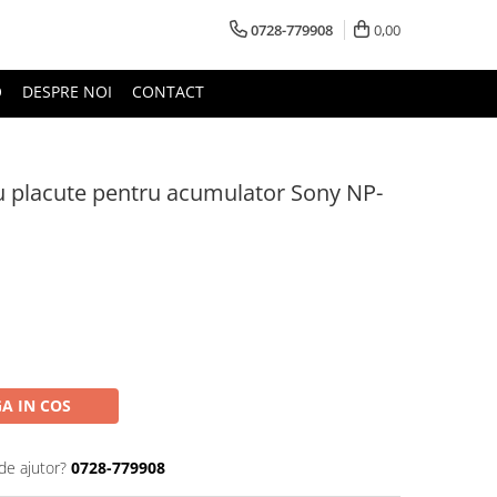
0728-779908
0,00
O
DESPRE NOI
CONTACT
u placute pentru acumulator Sony NP-
A IN COS
de ajutor?
0728-779908