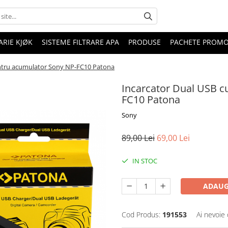
RIE KJØK
SISTEME FILTRARE APA
PRODUSE
PACHETE PROM
entru acumulator Sony NP-FC10 Patona
Incarcator Dual USB c
FC10 Patona
Sony
89,00 Lei
69,00 Lei
IN STOC
ADAUG
Cod Produs:
191553
Ai nevoie 