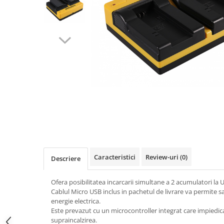
Gripuri
Laptop
POS/Scanere coduri de bare
Scule electrice
Smartwatch
Incarcatoare
Aparate foto
Aspiratoare
Camere video
Diverse
Caracteristici
Review-uri
(0)
Descriere
Scule electrice
tableta
Ofera posibilitatea incarcarii simultane a 2 acumulatori la 
Cablul Micro USB inclus in pachetul de livrare va permite sa
Telefoane mobile
energie electrica.
Produse de bucatarie kjøk
Este prevazut cu un microcontroller integrat care impiedi
supraincalzirea.
Accesorii kjøk