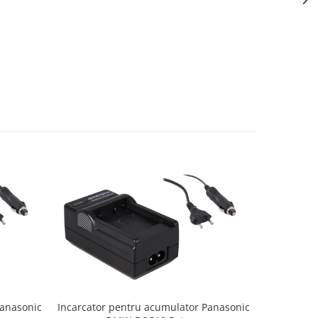
Panasonic
Incarcator pentru acumulator Panasonic
Incarcator