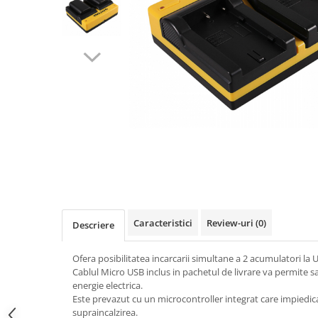
Gripuri
Laptop
POS/Scanere coduri de bare
Scule electrice
Smartwatch
Incarcatoare
Aparate foto
Aspiratoare
Camere video
Diverse
Caracteristici
Review-uri
(0)
Descriere
Scule electrice
tableta
Ofera posibilitatea incarcarii simultane a 2 acumulatori la 
Cablul Micro USB inclus in pachetul de livrare va permite sa
Telefoane mobile
energie electrica.
Produse de bucatarie kjøk
Este prevazut cu un microcontroller integrat care impiedi
supraincalzirea.
Accesorii kjøk