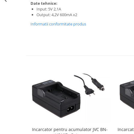
Date tehnice:
Cutite kjøk
Input: 5V 2,1A
Output: 4,2V 600mA x2
Pachete Promo
Informatii conformitate produs
Incarcatoare & acumulatori
Bec LED
E14
E27
Blițuri și lumini foto/video
Cablu date
tableta
Telefoane mobile
Casti
Telefoane mobile
Custi aparate foto-video
Incarcatoare auto
Telefoane mobile
Incarcator pentru acumulator JVC BN-
Incarca