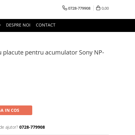
0728-779908
0,00
O
DESPRE NOI
CONTACT
u placute pentru acumulator Sony NP-
A IN COS
de ajutor?
0728-779908