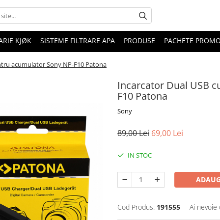
RIE KJØK
SISTEME FILTRARE APA
PRODUSE
PACHETE PROM
entru acumulator Sony NP-F10 Patona
Incarcator Dual USB c
F10 Patona
Sony
89,00 Lei
69,00 Lei
IN STOC
ADAUG
Cod Produs:
191555
Ai nevoie 