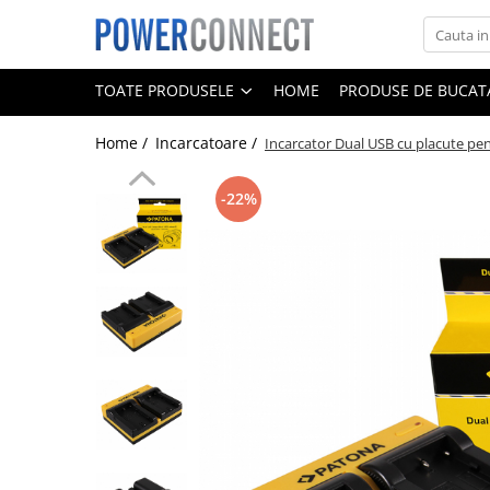
Toate Produsele
TOATE PRODUSELE
HOME
PRODUSE DE BUCATA
Sisteme filtrare apa
Home /
Incarcatoare /
Incarcator Dual USB cu placute p
Sisteme filtrare apa
Accesorii
-22%
Acumulatori
Aparate foto
Camere video
Telefoane mobile
Aspiratoare
Diverse
Adaptoare
Boxe portabile
Console