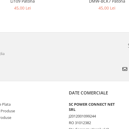
Li109 Patona
DMW-BCK7 Patona
45,00 Lei
45,00 Lei
dia
DATE COMERCIALE
 Plata
SC POWER CONNECT NET
SRL
 Produse
J2012001099244
Produse
RO 31012382