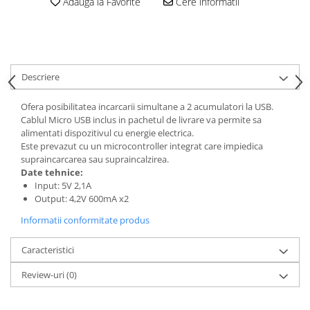
Adauga la Favorite
Cere informatii
Descriere
Ofera posibilitatea incarcarii simultane a 2 acumulatori la USB.
Cablul Micro USB inclus in pachetul de livrare va permite sa
alimentati dispozitivul cu energie electrica.
Este prevazut cu un microcontroller integrat care impiedica
supraincarcarea sau supraincalzirea.
Date tehnice:
Input: 5V 2,1A
Output: 4,2V 600mA x2
Informatii conformitate produs
Caracteristici
Review-uri
(0)