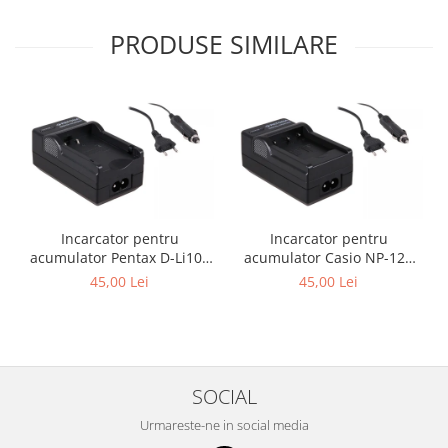
PRODUSE SIMILARE
Incarcator pentru
Incarcator pentru
acumulator Pentax D-Li109
acumulator Casio NP-120
Patona
Patona
45,00 Lei
45,00 Lei
SOCIAL
Urmareste-ne in social media