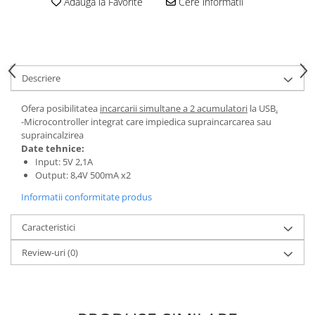
Adauga la Favorite
Cere informatii
Descriere
Ofera posibilitatea
incarcarii simultane a 2 acumulatori
la USB
.
-Microcontroller integrat care impiedica supraincarcarea sau
supraincalzirea
Date tehnice:
Input: 5V 2,1A
Output: 8,4V 500mA x2
Informatii conformitate produs
Caracteristici
Review-uri
(0)