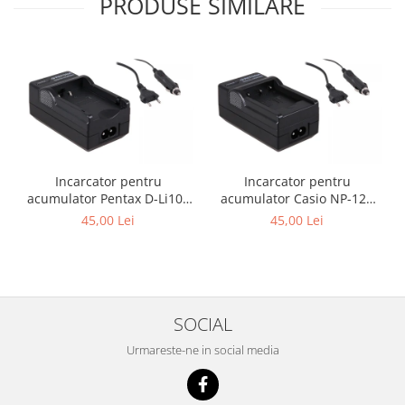
PRODUSE SIMILARE
Incarcator pentru
Incarcator pentru
acumulator Pentax D-Li109
acumulator Casio NP-120
Patona
Patona
45,00 Lei
45,00 Lei
SOCIAL
Urmareste-ne in social media