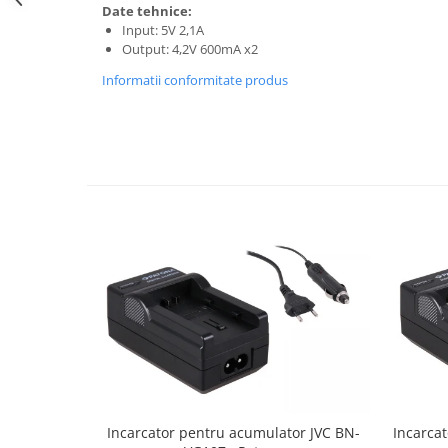
Date tehnice:
Cutite kjøk
Input: 5V 2,1A
Output: 4,2V 600mA x2
Pachete Promo
Informatii conformitate produs
Incarcatoare & acumulatori
Bec LED
E14
E27
Blițuri și lumini foto/video
Cablu date
tableta
Telefoane mobile
Casti
Telefoane mobile
Custi aparate foto-video
Incarcatoare auto
Telefoane mobile
Incarcator pentru acumulator JVC BN-
Incarca