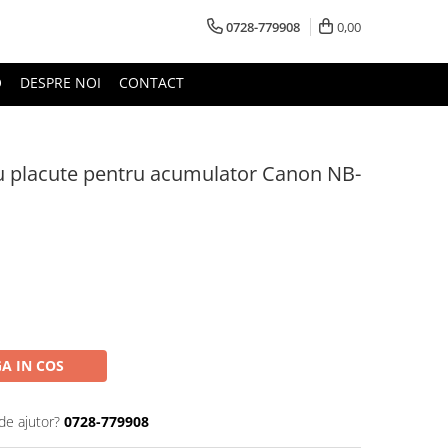
0728-779908
0,00
O
DESPRE NOI
CONTACT
u placute pentru acumulator Canon NB-
A IN COS
de ajutor?
0728-779908