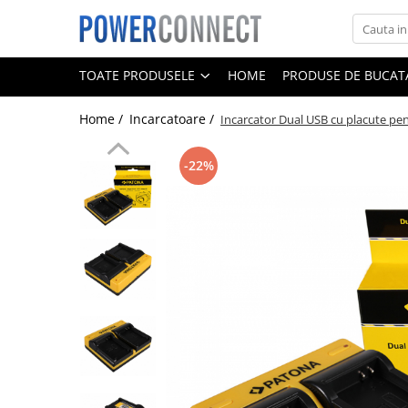
Toate Produsele
TOATE PRODUSELE
HOME
PRODUSE DE BUCATA
Sisteme filtrare apa
Home /
Incarcatoare /
Incarcator Dual USB cu placute p
Sisteme filtrare apa
Accesorii
-22%
Acumulatori
Aparate foto
Camere video
Telefoane mobile
Aspiratoare
Diverse
Adaptoare
Boxe portabile
Console