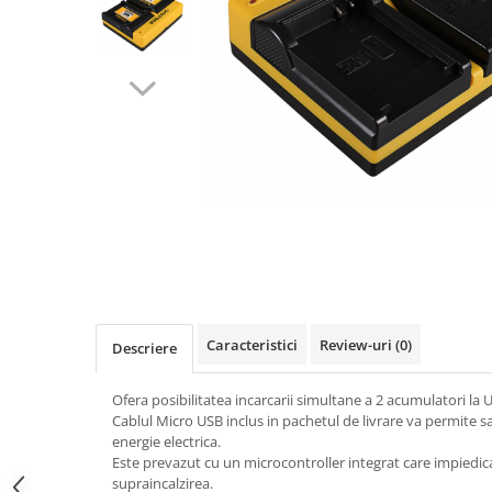
Gripuri
Laptop
POS/Scanere coduri de bare
Scule electrice
Smartwatch
Incarcatoare
Aparate foto
Aspiratoare
Camere video
Diverse
Caracteristici
Review-uri
(0)
Descriere
Scule electrice
tableta
Ofera posibilitatea incarcarii simultane a 2 acumulatori la 
Cablul Micro USB inclus in pachetul de livrare va permite sa
Telefoane mobile
energie electrica.
Produse de bucatarie kjøk
Este prevazut cu un microcontroller integrat care impiedi
supraincalzirea.
Accesorii kjøk