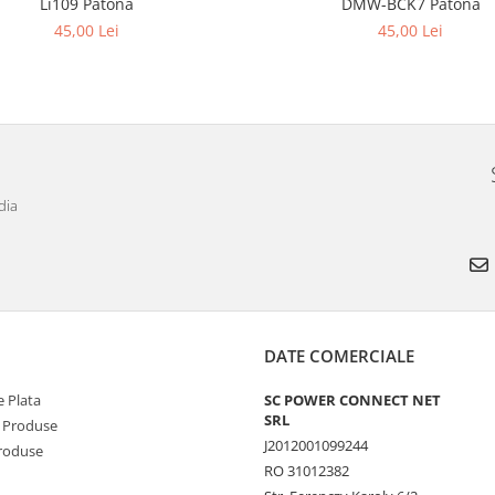
Li109 Patona
DMW-BCK7 Patona
45,00 Lei
45,00 Lei
dia
DATE COMERCIALE
 Plata
SC POWER CONNECT NET
SRL
 Produse
J2012001099244
Produse
RO 31012382