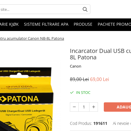
RIE KJØK
SISTEME FILTRARE APA
PRODUSE
PACHETE PROM
entru acumulator Canon NB-8L Patona
Incarcator Dual USB c
8L Patona
Canon
89,00 Lei
69,00 Lei
IN STOC
ADAUG
Cod Produs:
191611
Ai nevoie 