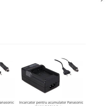
Panasonic
Incarcator pentru acumulator Panasonic
Incarcator