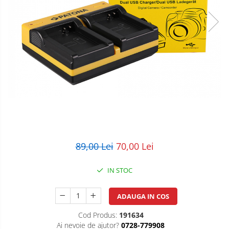
POS/Scanere coduri de bare
Scule electrice
Smartwatch
89,00 Lei
70,00 Lei
IN STOC
ADAUGA IN COS
Cod Produs:
191634
Ai nevoie de ajutor?
0728-779908