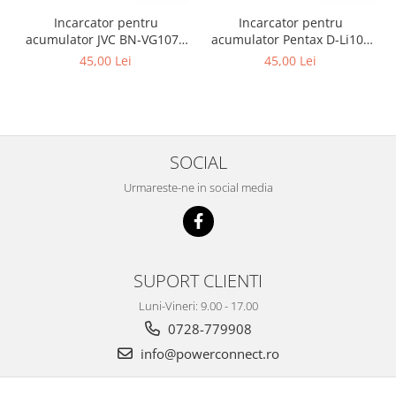
Incarcator pentru
Incarcator pentru
acumulator JVC BN-VG107e
acumulator Pentax D-Li109
Patona
Patona
45,00 Lei
45,00 Lei
SOCIAL
Urmareste-ne in social media
SUPORT CLIENTI
Luni-Vineri: 9.00 - 17.00
0728-779908
info@powerconnect.ro