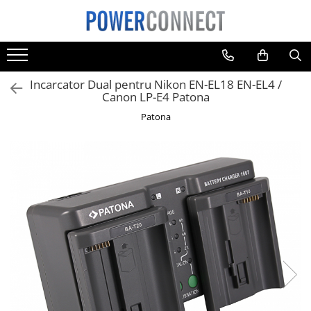
Toate Produsele
Sisteme filtrare apa
Incarcator Dual pentru Nikon EN-EL18 EN-EL4 /
Sisteme filtrare apa
Canon LP-E4 Patona
Accesorii
Patona
Acumulatori
Aparate foto
Camere video
Telefoane mobile
Aspiratoare
Diverse
Adaptoare
Boxe portabile
Console