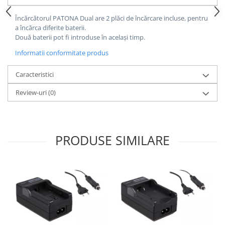
Cutite kjøk
Încărcătorul PATONA Dual are 2 plăci de încărcare incluse, pentru
a încărca diferite baterii.
Pachete Promo
Două baterii pot fi introduse în același timp.
Incarcatoare & acumulatori
Informatii conformitate produs
Bec LED
E14
Caracteristici
E27
Review-uri
(0)
Blițuri și lumini foto/video
Cablu date
tableta
PRODUSE SIMILARE
Telefoane mobile
Casti
Telefoane mobile
Custi aparate foto-video
Incarcatoare auto
Telefoane mobile