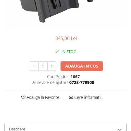
Gripuri
Laptop
POS/Scanere coduri de bare
Scule electrice
345,00 Lei
Smartwatch
IN STOC
Incarcatoare
Aparate foto
ADAUGA IN COS
Aspiratoare
Cod Produs:
1667
Camere video
Ai nevoie de ajutor?
0728-779908
Diverse
Scule electrice
Adauga la Favorite
Cere informatii
tableta
Telefoane mobile
Produse de bucatarie kjøk
Descriere
Accesorii kjøk