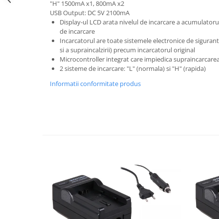
"H" 1500mA x1, 800mA x2
USB Output: DC 5V 2100mA
Cutite kjøk
Display-ul LCD arata nivelul de incarcare a acumulatorul
Pachete Promo
de incarcare
Incarcatorul are toate sistemele electronice de sigurant
Incarcatoare & acumulatori
si a supraincalzirii) precum incarcatorul original
Bec LED
Microcontroller integrat care impiedica supraincarcarea
2 sisteme de incarcare: "L" (normala) si "H" (rapida)
E14
Informatii conformitate produs
E27
Blițuri și lumini foto/video
Cablu date
tableta
Telefoane mobile
Casti
Telefoane mobile
Custi aparate foto-video
Incarcatoare auto
Telefoane mobile