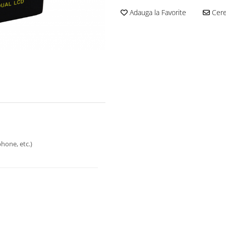
Adauga la Favorite
Cere 
hone, etc.)