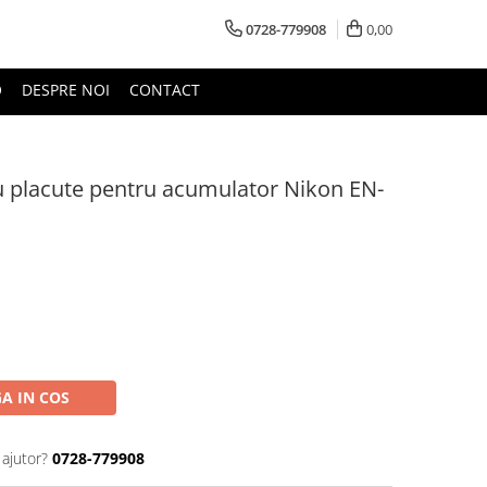
0728-779908
0,00
O
DESPRE NOI
CONTACT
u placute pentru acumulator Nikon EN-
A IN COS
 ajutor?
0728-779908