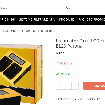
RIE KJØK
SISTEME FILTRARE APA
PRODUSE
PACHETE PROM
entru acumulator Nikon EN-EL20 Patona
Incarcator Dual LCD c
EL20 Patona
Nikon
170,00 Lei
IN STOC
ADAUG
Cod Produs:
7638
Ai nevoie de