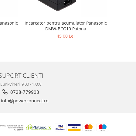
Panasonic
Incarcator pentru acumulator Panasonic
Incarcator
DMW-BCG10 Patona
45,00 Lei
SUPORT CLIENTI
Luni-Vineri: 9.00 - 17.00
0728-779908
info@powerconnect.ro