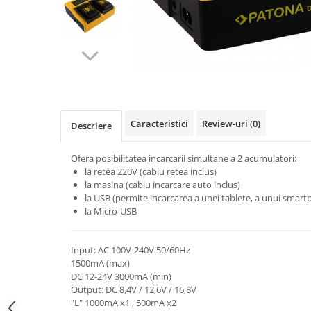
Gripuri
Laptop
POS/Scanere coduri de bare
Scule electrice
Smartwatch
Incarcatoare
Caracteristici
Review-uri
(0)
Descriere
Aparate foto
Ofera posibilitatea incarcarii simultane a 2 acumulatori:
Aspiratoare
la retea 220V (cablu retea inclus)
Camere video
la masina (cablu incarcare auto inclus)
la USB (permite incarcarea a unei tablete, a unui smartp
Diverse
la Micro-USB
Scule electrice
tableta
Input: AC 100V-240V 50/60Hz
1500mA (max)
Telefoane mobile
DC 12-24V 3000mA (min)
Output: DC 8,4V / 12,6V / 16,8V
Produse de bucatarie kjøk
"L" 1000mA x1 , 500mA x2
Accesorii kjøk