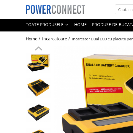
Toate Produsele
TOATE PRODUSELE
HOME
PRODUSE DE BUCATA
Sisteme filtrare apa
Home /
Incarcatoare /
Incarcator Dual LCD cu placute p
Sisteme filtrare apa
Accesorii
Acumulatori
Aparate foto
Camere video
Telefoane mobile
Aspiratoare
Diverse
Adaptoare
Boxe portabile
Console