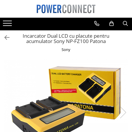
Toate Produsele
Sisteme filtrare apa
Incarcator Dual LCD cu placute pentru
Sisteme filtrare apa
acumulator Sony NP-FZ100 Patona
Accesorii
Sony
Acumulatori
Aparate foto
Camere video
Telefoane mobile
Aspiratoare
Diverse
Adaptoare
Boxe portabile
Console