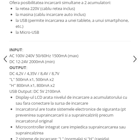
Ofera posibilitatea incarcarii simultane a 2 acumulatori:
la retea 220V (cablu retea inclus)
Cutite kjøk
la masina (cablu incarcare auto inclus)
Pachete Promo
la USB (permite incarcarea a unei tablete, a unui smartphone,
etc.)
Incarcatoare & acumulatori
la Micro-USB
Bec LED
E14
INPUT
:
E27
AC 100V-240V 50/60Hz 1500mA (max)
DC 12-24V 2000mA (min)
Blițuri și lumini foto/video
OUTPUT
:
Cablu date
DC 4,2V / 4,35V / 8,4V / 8,7V
"L" 500mA x1, 500mA x2
tableta
"H" 800mA x1, 800mA x2
Telefoane mobile
USB Output: DC 5V 2100mA
Display-ul LCD arata nivelul de incarcare a acumulatorului cu
Casti
sau fara conectare la sursa de incarcare
Telefoane mobile
Incarcatorul are toate sistemele electronice de siguranta (pt
prevenirea supraincarcarii si a supraincalzirii) precum
Custi aparate foto-video
incarcatorul original
Incarcatoare auto
Microcontroller integrat care impiedica supraincarcarea sau
supraincalzirea
Telefoane mobile
2 sisteme de incarcare: "L" (normala) si "H" (rapida)