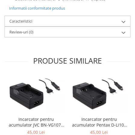
Informatii conformitate produs
Caracteristici
Review-uri
(0)
PRODUSE SIMILARE
Incarcator pentru
Incarcator pentru
acumulator JVC BN-VG107e
acumulator Pentax D-Li109
Patona
Patona
45,00 Lei
45,00 Lei