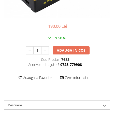
Gripuri
Laptop
POS/Scanere coduri de bare
190,00 Lei
Scule electrice
Smartwatch
IN STOC
Incarcatoare
ADAUGA IN COS
Aparate foto
Cod Produs:
7683
Aspiratoare
Ai nevoie de ajutor?
0728-779908
Camere video
Diverse
Adauga la Favorite
Cere informatii
Scule electrice
tableta
Telefoane mobile
Descriere
Produse de bucatarie kjøk
Accesorii kjøk