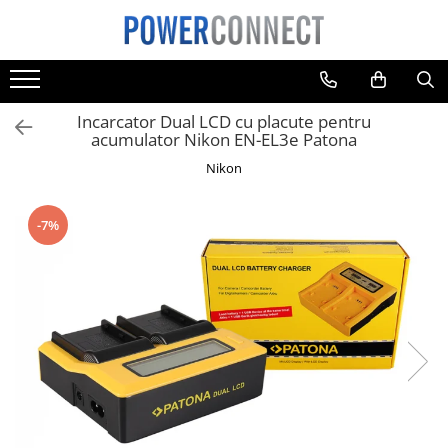
Toate Produsele
Sisteme filtrare apa
Incarcator Dual LCD cu placute pentru
Sisteme filtrare apa
acumulator Nikon EN-EL3e Patona
Accesorii
Nikon
Acumulatori
Aparate foto
-7%
Camere video
Telefoane mobile
Aspiratoare
Diverse
Adaptoare
Boxe portabile
Console