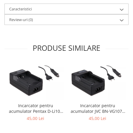
Caracteristici
Review-uri
(0)
PRODUSE SIMILARE
Incarcator pentru
Incarcator pentru
acumulator Pentax D-Li109
acumulator JVC BN-VG107e
Patona
Patona
45,00 Lei
45,00 Lei