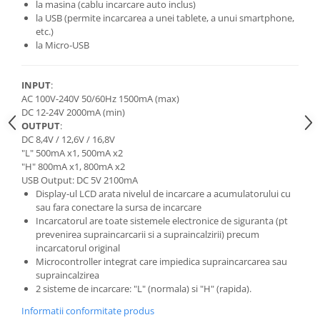
la masina (cablu incarcare auto inclus)
la USB (permite incarcarea a unei tablete, a unui smartphone,
Cutite kjøk
etc.)
Pachete Promo
la Micro-USB
Incarcatoare & acumulatori
Bec LED
INPUT
:
AC 100V-240V 50/60Hz 1500mA (max)
E14
DC 12-24V 2000mA (min)
E27
OUTPUT
:
DC 8,4V / 12,6V / 16,8V
Blițuri și lumini foto/video
"L" 500mA x1, 500mA x2
Cablu date
"H" 800mA x1, 800mA x2
USB Output: DC 5V 2100mA
tableta
Display-ul LCD arata nivelul de incarcare a acumulatorului cu
Telefoane mobile
sau fara conectare la sursa de incarcare
Incarcatorul are toate sistemele electronice de siguranta (pt
Casti
prevenirea supraincarcarii si a supraincalzirii) precum
Telefoane mobile
incarcatorul original
Microcontroller integrat care impiedica supraincarcarea sau
Custi aparate foto-video
supraincalzirea
Incarcatoare auto
2 sisteme de incarcare: "L" (normala) si "H" (rapida).
Telefoane mobile
Informatii conformitate produs