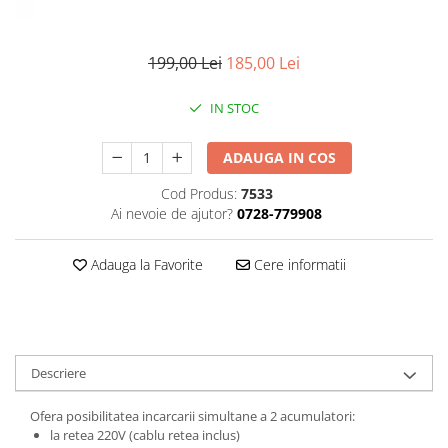
Gripuri
Laptop
199,00 Lei
185,00 Lei
POS/Scanere coduri de bare
IN STOC
Scule electrice
Smartwatch
ADAUGA IN COS
Incarcatoare
Cod Produs:
7533
Aparate foto
Ai nevoie de ajutor?
0728-779908
Aspiratoare
Camere video
Adauga la Favorite
Cere informatii
Diverse
Scule electrice
tableta
Descriere
Telefoane mobile
Ofera posibilitatea incarcarii simultane a 2 acumulatori:
Produse de bucatarie kjøk
la retea 220V (cablu retea inclus)
Accesorii kjøk