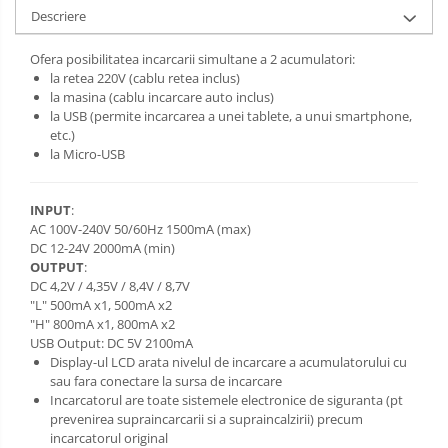
Descriere
Ofera posibilitatea incarcarii simultane a 2 acumulatori:
la retea 220V (cablu retea inclus)
la masina (cablu incarcare auto inclus)
la USB (permite incarcarea a unei tablete, a unui smartphone,
etc.)
la Micro-USB
INPUT
:
AC 100V-240V 50/60Hz 1500mA (max)
DC 12-24V 2000mA (min)
OUTPUT
:
DC 4,2V / 4,35V / 8,4V / 8,7V
"L" 500mA x1, 500mA x2
"H" 800mA x1, 800mA x2
USB Output: DC 5V 2100mA
Display-ul LCD arata nivelul de incarcare a acumulatorului cu
sau fara conectare la sursa de incarcare
Incarcatorul are toate sistemele electronice de siguranta (pt
prevenirea supraincarcarii si a supraincalzirii) precum
incarcatorul original