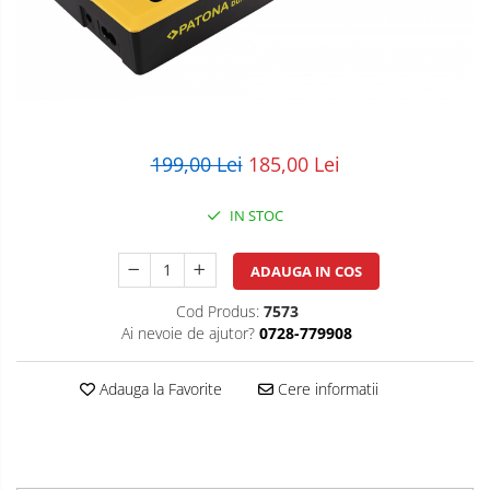
POS/Scanere coduri de bare
Scule electrice
Smartwatch
199,00 Lei
185,00 Lei
IN STOC
ADAUGA IN COS
Cod Produs:
7573
Ai nevoie de ajutor?
0728-779908
Adauga la Favorite
Cere informatii