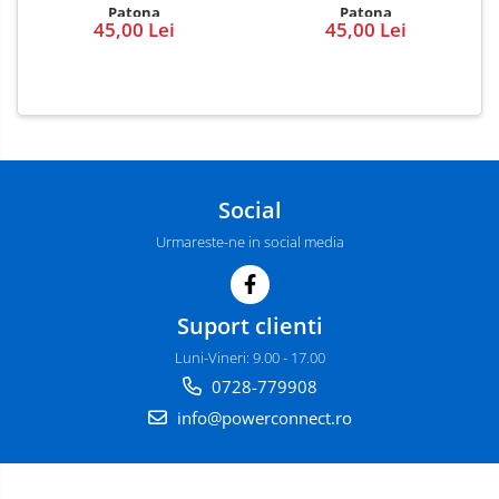
Patona
Patona
45,00 Lei
45,00 Lei
Social
Urmareste-ne in social media
Suport clienti
Luni-Vineri: 9.00 - 17.00
0728-779908
info@powerconnect.ro