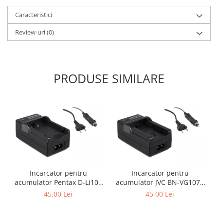
Caracteristici
Review-uri
(0)
PRODUSE SIMILARE
Incarcator pentru
Incarcator pentru
acumulator Pentax D-Li109
acumulator JVC BN-VG107e
Patona
Patona
45,00 Lei
45,00 Lei