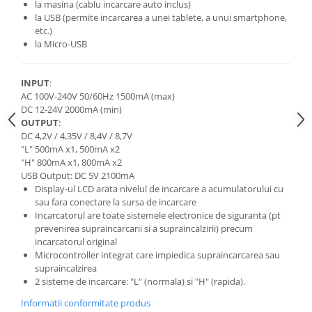
la masina (cablu incarcare auto inclus)
la USB (permite incarcarea a unei tablete, a unui smartphone,
etc.)
la Micro-USB
INPUT
:
AC 100V-240V 50/60Hz 1500mA (max)
DC 12-24V 2000mA (min)
OUTPUT
:
DC 4,2V / 4,35V / 8,4V / 8,7V
"L" 500mA x1, 500mA x2
"H" 800mA x1, 800mA x2
USB Output: DC 5V 2100mA
Display-ul LCD arata nivelul de incarcare a acumulatorului cu
sau fara conectare la sursa de incarcare
Incarcatorul are toate sistemele electronice de siguranta (pt
prevenirea supraincarcarii si a supraincalzirii) precum
incarcatorul original
Microcontroller integrat care impiedica supraincarcarea sau
supraincalzirea
2 sisteme de incarcare: "L" (normala) si "H" (rapida).
Informatii conformitate produs