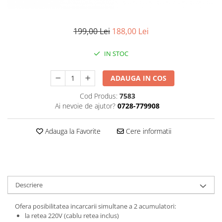
Gripuri
Laptop
199,00 Lei
188,00 Lei
POS/Scanere coduri de bare
IN STOC
Scule electrice
Smartwatch
ADAUGA IN COS
Incarcatoare
Cod Produs:
7583
Aparate foto
Ai nevoie de ajutor?
0728-779908
Aspiratoare
Camere video
Adauga la Favorite
Cere informatii
Diverse
Scule electrice
tableta
Descriere
Telefoane mobile
Ofera posibilitatea incarcarii simultane a 2 acumulatori:
Produse de bucatarie kjøk
la retea 220V (cablu retea inclus)
Accesorii kjøk