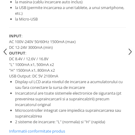
la masina (cablu incarcare auto inclus)
la USB (permite incarcarea a unei tablete, a unui smartphone,
Cutite kjøk
etc.)
Pachete Promo
la Micro-USB
Incarcatoare & acumulatori
Bec LED
INPUT
:
AC 100V-240V 50/60Hz 1500mA (max)
E14
DC 12-24V 3000mA (min)
E27
OUTPUT
:
DC 8.4V / 12.6V / 16.8V
Blițuri și lumini foto/video
"L" 1000mA x1, 500mA x2
Cablu date
"H" 1500mA x1, 800mA x2
USB Output: DC 5V 2100mA
tableta
Display-ul LCD arata nivelul de incarcare a acumulatorului cu
Telefoane mobile
sau fara conectare la sursa de incarcare
Incarcatorul are toate sistemele electronice de siguranta (pt
Casti
prevenirea supraincarcarii si a supraincalzirii) precum
Telefoane mobile
incarcatorul original
Microcontroller integrat care impiedica supraincarcarea sau
Custi aparate foto-video
supraincalzirea
Incarcatoare auto
2 sisteme de incarcare: "L" (normala) si "H" (rapida)
Telefoane mobile
Informatii conformitate produs