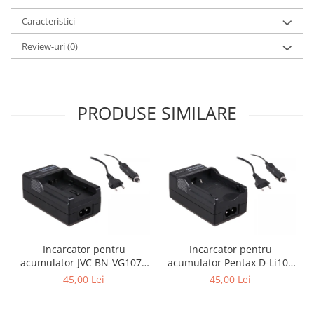
Caracteristici
Review-uri
(0)
PRODUSE SIMILARE
Incarcator pentru
Incarcator pentru
acumulator JVC BN-VG107e
acumulator Pentax D-Li109
Patona
Patona
45,00 Lei
45,00 Lei