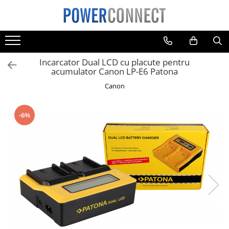
Toate Produsele
Sisteme filtrare apa
Incarcator Dual LCD cu placute pentru
Sisteme filtrare apa
acumulator Canon LP-E6 Patona
Accesorii
Canon
Acumulatori
Aparate foto
-6%
Camere video
Telefoane mobile
Aspiratoare
Diverse
Adaptoare
Boxe portabile
Console