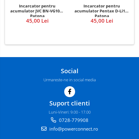
Incarcator pentru
Incarcator pentru
acumulator JVC BN-VG107e
acumulator Pentax D-Li109
Patona
Patona
45,00 Lei
45,00 Lei
Social
Urmareste-ne in social media
Suport clienti
Luni-Vineri: 9.00 - 17.00
0728-779908
info@powerconnect.ro