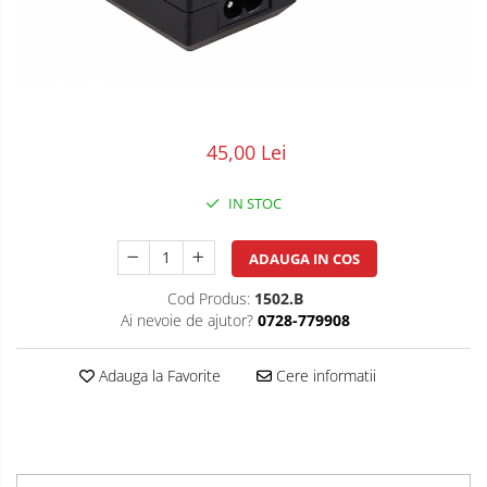
POS/Scanere coduri de bare
Scule electrice
Smartwatch
45,00 Lei
IN STOC
ADAUGA IN COS
Cod Produs:
1502.B
Ai nevoie de ajutor?
0728-779908
Adauga la Favorite
Cere informatii