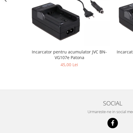
Cutite kjøk
Pachete Promo
Incarcatoare & acumulatori
Bec LED
E14
E27
Incarcator pentru acumulator JVC BN-
Incarca
VG107e Patona
Blițuri și lumini foto/video
45,00 Lei
Cablu date
tableta
Telefoane mobile
Casti
SOCIAL
Telefoane mobile
Custi aparate foto-video
Urmareste-ne in social me
Incarcatoare auto
Telefoane mobile