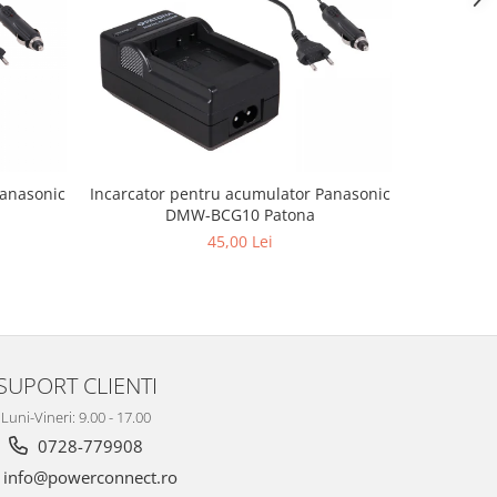
Panasonic
Incarcator pentru acumulator Panasonic
Incarcator
DMW-BCG10 Patona
45,00 Lei
SUPORT CLIENTI
Luni-Vineri: 9.00 - 17.00
0728-779908
info@powerconnect.ro