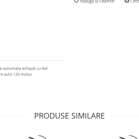
Adauga la Favorite
Cere 
are automata echipat cu led
re auto 12V inclus.
PRODUSE SIMILARE