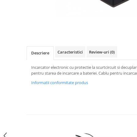
Gripuri
Laptop
POS/Scanere coduri de bare
Scule electrice
Smartwatch
Caracteristici
Review-uri
(0)
Descriere
Incarcatoare
Aparate foto
Incarcator electronic cu protectie la scurtcircuit si decupl
Aspiratoare
pentru starea de incarcare a bateriei. Cablu pentru incarca
Camere video
Informatii conformitate produs
Diverse
Scule electrice
tableta
Telefoane mobile
Produse de bucatarie kjøk
Accesorii kjøk