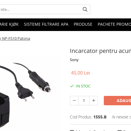
RIE KJØK
SISTEME FILTRARE APA
PRODUSE
PACHETE PROM
y NP-FS10 Patona
Incarcator pentru acu
Sony
45,00 Lei
IN STOC
ADAUG
Cod Produs:
1555.B
Ai nevoie 