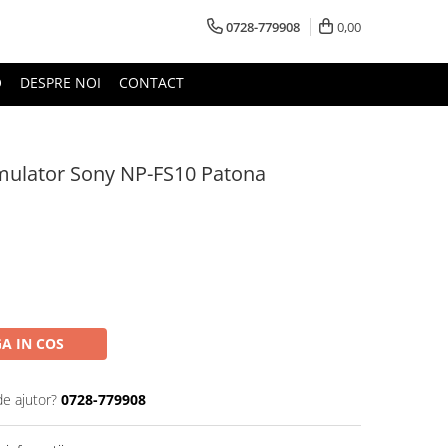
0728-779908
0,00
O
DESPRE NOI
CONTACT
mulator Sony NP-FS10 Patona
A IN COS
de ajutor?
0728-779908