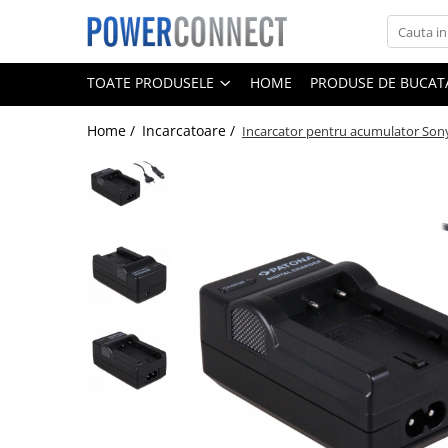
Toate Produsele
TOATE PRODUSELE
HOME
PRODUSE DE BUCATA
Sisteme filtrare apa
Home /
Incarcatoare /
Incarcator pentru acumulator Son
Sisteme filtrare apa
Accesorii
Acumulatori
Aparate foto
Camere video
Telefoane mobile
Aspiratoare
Diverse
Adaptoare
Boxe portabile
Console