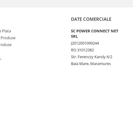
DATE COMERCIALE
 Plata
SC POWER CONNECT NET
SRL
 Produse
J2012001099244
Produse
RO 31012382
Str. Ferenczy Karoly 6/2
L
Baia Mare, Maramures