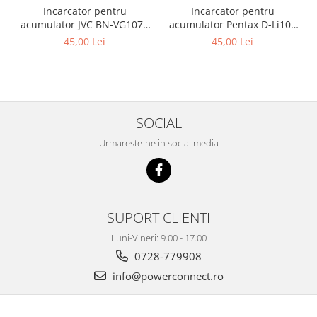
Incarcator pentru
Incarcator pentru
acumulator JVC BN-VG107e
acumulator Pentax D-Li109
Patona
Patona
45,00 Lei
45,00 Lei
SOCIAL
Urmareste-ne in social media
SUPORT CLIENTI
Luni-Vineri: 9.00 - 17.00
0728-779908
info@powerconnect.ro