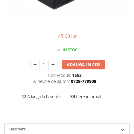
Gripuri
Laptop
POS/Scanere coduri de bare
Scule electrice
45,00 Lei
Smartwatch
IN STOC
Incarcatoare
Aparate foto
ADAUGA IN COS
Aspiratoare
Cod Produs:
1553
Camere video
Ai nevoie de ajutor?
0728-779908
Diverse
Adauga la Favorite
Cere informatii
Scule electrice
tableta
Telefoane mobile
Produse de bucatarie kjøk
Descriere
Accesorii kjøk