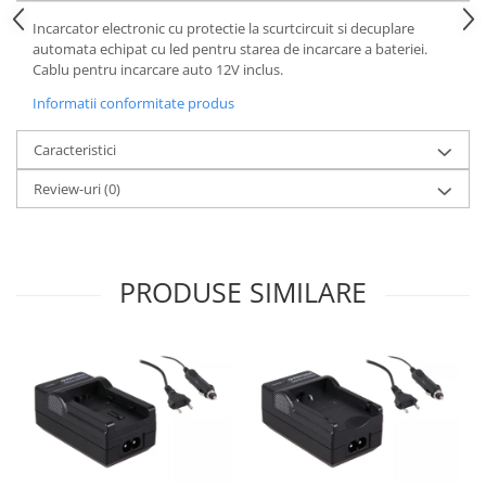
Incarcator electronic cu protectie la scurtcircuit si decuplare
Cutite kjøk
automata echipat cu led pentru starea de incarcare a bateriei.
Pachete Promo
Cablu pentru incarcare auto 12V inclus.
Incarcatoare & acumulatori
Informatii conformitate produs
Bec LED
Caracteristici
E14
E27
Review-uri
(0)
Blițuri și lumini foto/video
Cablu date
tableta
PRODUSE SIMILARE
Telefoane mobile
Casti
Telefoane mobile
Custi aparate foto-video
Incarcatoare auto
Telefoane mobile