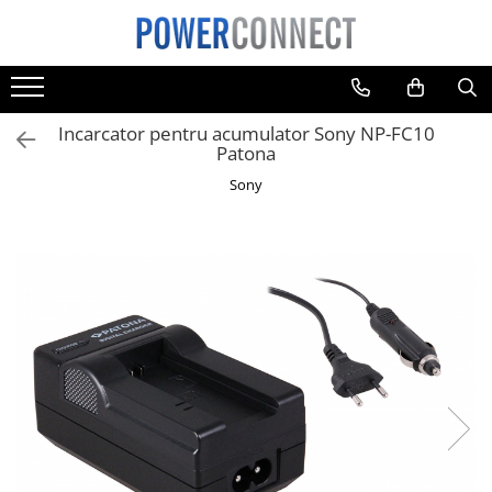
Toate Produsele
Sisteme filtrare apa
Incarcator pentru acumulator Sony NP-FC10
Sisteme filtrare apa
Patona
Accesorii
Sony
Acumulatori
Aparate foto
Camere video
Telefoane mobile
Aspiratoare
Diverse
Adaptoare
Boxe portabile
Console