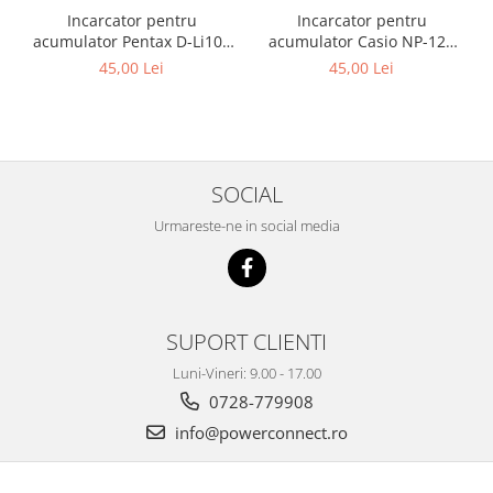
Incarcator pentru
Incarcator pentru
acumulator Pentax D-Li109
acumulator Casio NP-120
Patona
Patona
45,00 Lei
45,00 Lei
SOCIAL
Urmareste-ne in social media
SUPORT CLIENTI
Luni-Vineri: 9.00 - 17.00
0728-779908
info@powerconnect.ro