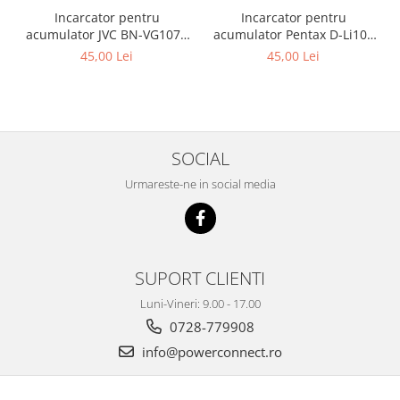
Incarcator pentru
Incarcator pentru
acumulator JVC BN-VG107e
acumulator Pentax D-Li109
Patona
Patona
45,00 Lei
45,00 Lei
SOCIAL
Urmareste-ne in social media
SUPORT CLIENTI
Luni-Vineri: 9.00 - 17.00
0728-779908
info@powerconnect.ro