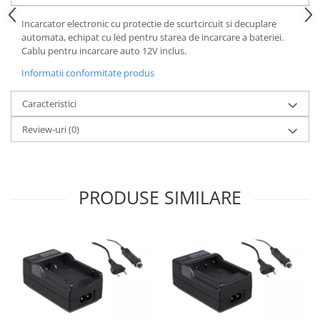
Cutite kjøk
Incarcator electronic cu protectie de scurtcircuit si decuplare
automata, echipat cu led pentru starea de incarcare a bateriei.
Pachete Promo
Cablu pentru incarcare auto 12V inclus.
Incarcatoare & acumulatori
Informatii conformitate produs
Bec LED
E14
Caracteristici
E27
Review-uri
(0)
Blițuri și lumini foto/video
Cablu date
tableta
PRODUSE SIMILARE
Telefoane mobile
Casti
Telefoane mobile
Custi aparate foto-video
Incarcatoare auto
Telefoane mobile