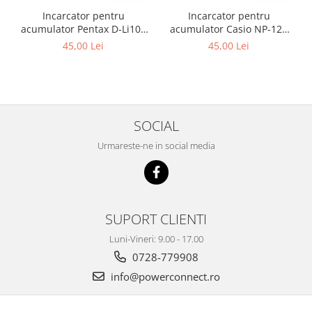
Incarcator pentru
Incarcator pentru
acumulator Pentax D-Li109
acumulator Casio NP-120
Patona
Patona
45,00 Lei
45,00 Lei
SOCIAL
Urmareste-ne in social media
SUPORT CLIENTI
Luni-Vineri: 9.00 - 17.00
0728-779908
info@powerconnect.ro