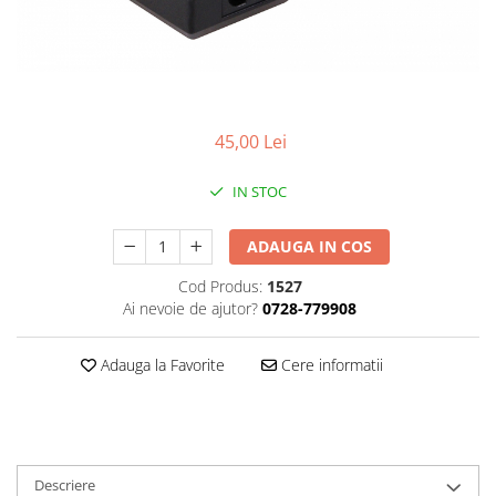
Gripuri
Laptop
POS/Scanere coduri de bare
Scule electrice
45,00 Lei
Smartwatch
IN STOC
Incarcatoare
Aparate foto
ADAUGA IN COS
Aspiratoare
Cod Produs:
1527
Camere video
Ai nevoie de ajutor?
0728-779908
Diverse
Scule electrice
Adauga la Favorite
Cere informatii
tableta
Telefoane mobile
Produse de bucatarie kjøk
Descriere
Accesorii kjøk