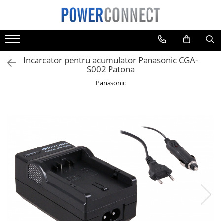
Toate Produsele
Sisteme filtrare apa
Incarcator pentru acumulator Panasonic CGA-
Sisteme filtrare apa
S002 Patona
Accesorii
Panasonic
Acumulatori
Aparate foto
Camere video
Telefoane mobile
Aspiratoare
Diverse
Adaptoare
Boxe portabile
Console