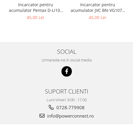
Incarcator pentru
Incarcator pentru
acumulator Pentax D-Li109
acumulator JVC BN-VG107e
Patona
Patona
45,00 Lei
45,00 Lei
SOCIAL
Urmareste-ne in social media
SUPORT CLIENTI
Luni-Vineri: 9.00 - 17.00
0728-779908
info@powerconnect.ro