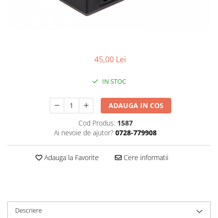
Gripuri
Laptop
POS/Scanere coduri de bare
Scule electrice
45,00 Lei
Smartwatch
IN STOC
Incarcatoare
Aparate foto
ADAUGA IN COS
Aspiratoare
Cod Produs:
1587
Camere video
Ai nevoie de ajutor?
0728-779908
Diverse
Adauga la Favorite
Cere informatii
Scule electrice
tableta
Telefoane mobile
Produse de bucatarie kjøk
Descriere
Accesorii kjøk