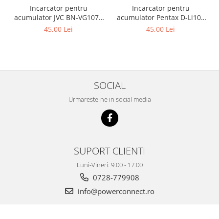
Incarcator pentru
Incarcator pentru
acumulator JVC BN-VG107e
acumulator Pentax D-Li109
Patona
Patona
45,00 Lei
45,00 Lei
SOCIAL
Urmareste-ne in social media
SUPORT CLIENTI
Luni-Vineri: 9.00 - 17.00
0728-779908
info@powerconnect.ro