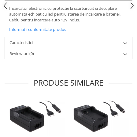
Incarcator electronic cu protectie la scurtcircuit si decuplare
Cutite kjøk
automata echipat cu led pentru starea de incarcare a bateriei.
Pachete Promo
Cablu pentru incarcare auto 12V inclus.
Incarcatoare & acumulatori
Informatii conformitate produs
Bec LED
Caracteristici
E14
E27
Review-uri
(0)
Blițuri și lumini foto/video
Cablu date
tableta
PRODUSE SIMILARE
Telefoane mobile
Casti
Telefoane mobile
Custi aparate foto-video
Incarcatoare auto
Telefoane mobile