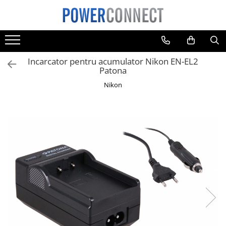
Toate Produsele
Sisteme filtrare apa
Incarcator pentru acumulator Nikon EN-EL2
Sisteme filtrare apa
Patona
Accesorii
Nikon
Acumulatori
Aparate foto
Camere video
Telefoane mobile
Aspiratoare
Diverse
Adaptoare
Boxe portabile
Console