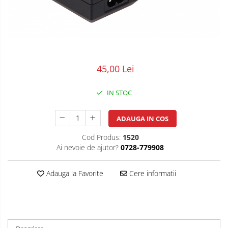
POS/Scanere coduri de bare
Scule electrice
Smartwatch
45,00 Lei
IN STOC
ADAUGA IN COS
Cod Produs:
1520
Ai nevoie de ajutor?
0728-779908
Adauga la Favorite
Cere informatii