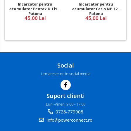
Incarcator pentru
Incarcator pentru
acumulator Pentax D-Li109
acumulator Casio NP-120
Patona
Patona
45,00 Lei
45,00 Lei
Social
Urmareste-ne in social media
Suport clienti
Luni-Vineri: 9.00 - 17.00
0728-779908
info@powerconnect.ro