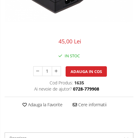
POS/Scanere coduri de bare
Scule electrice
Smartwatch
45,00 Lei
IN STOC
ADAUGA IN COS
Cod Produs:
1635
Ai nevoie de ajutor?
0728-779908
Adauga la Favorite
Cere informatii
Descriere