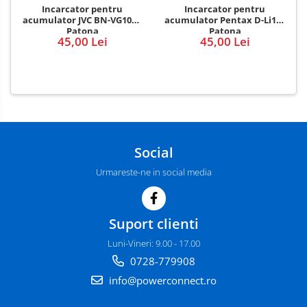
Incarcator pentru
Incarcator pentru
acumulator JVC BN-VG107e
acumulator Pentax D-Li109
Patona
Patona
45,00 Lei
45,00 Lei
Social
Urmareste-ne in social media
Suport clienti
Luni-Vineri: 9.00 - 17.00
0728-779908
info@powerconnect.ro