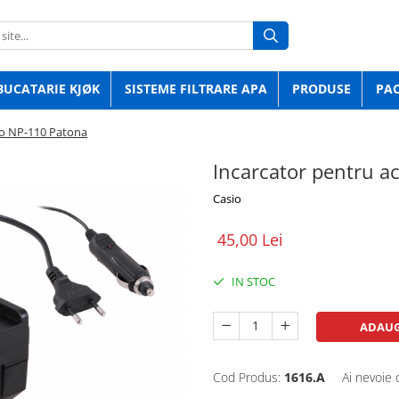
BUCATARIE KJØK
SISTEME FILTRARE APA
PRODUSE
PA
io NP-110 Patona
Incarcator pentru a
Casio
45,00 Lei
IN STOC
ADAUG
Cod Produs:
1616.A
Ai nevoie 