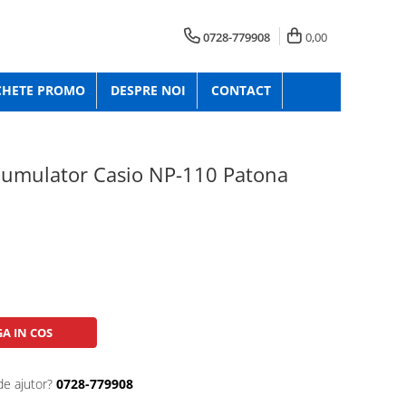
0728-779908
0,00
CHETE PROMO
DESPRE NOI
CONTACT
cumulator Casio NP-110 Patona
A IN COS
de ajutor?
0728-779908