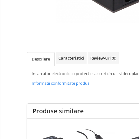
aparate
Laptop
foto-
Incarcatoare
video
POS/Scanere coduri de bare
auto
Scule electrice
Smartwatch
Aparate foto
Aspiratoare
Caracteristici
Review-uri
(0)
Descriere
Camere video
Incarcator electronic cu protectie la scurtcircuit si decupl
Diverse
Informatii conformitate produs
Scule electrice
tableta
Telefoane mobile
Produse similare
Accesorii kjøk
Cutite kjøk
Incarcatoare & acumulatori