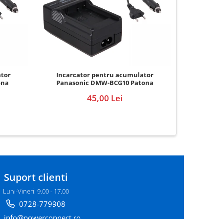
Incar
ator
Incarcator pentru acumulator
Pana
ona
Panasonic DMW-BCG10 Patona
45,00 Lei
Suport clienti
Luni-Vineri: 9.00 - 17.00
0728-779908
info@powerconnect.ro