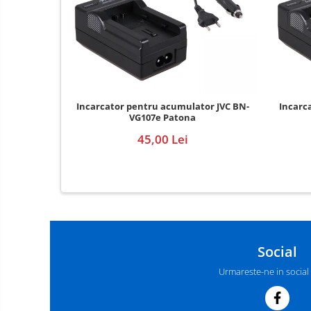
E14
E27
tableta
Telefoane mobile
Telefoane mobile
Incarcator pentru acumulator JVC BN-
Incarc
Telefoane mobile
VG107e Patona
45,00 Lei
Social
Urmareste-ne in social