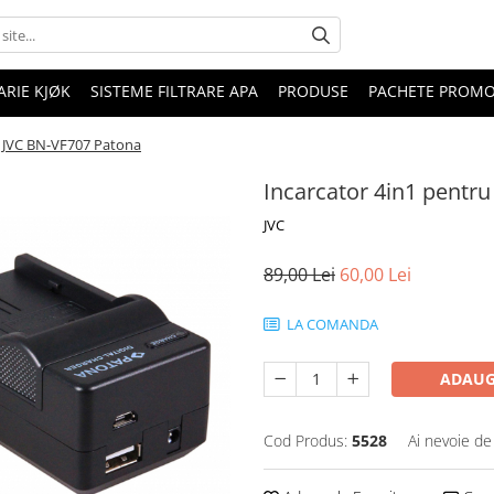
RIE KJØK
SISTEME FILTRARE APA
PRODUSE
PACHETE PROM
r JVC BN-VF707 Patona
Incarcator 4in1 pentr
JVC
89,00 Lei
60,00 Lei
LA COMANDA
ADAUG
Cod Produs:
5528
Ai nevoie de