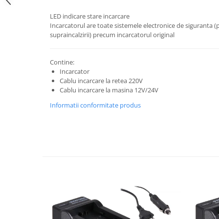
Cutite kjøk
LED indicare stare incarcare
Incarcatorul are toate sistemele electronice de siguranta (p
Pachete Promo
supraincalzirii) precum incarcatorul original
Incarcatoare & acumulatori
Bec LED
Contine:
E14
Incarcator
Cablu incarcare la retea 220V
E27
Cablu incarcare la masina 12V/24V
Blițuri și lumini foto/video
Informatii conformitate produs
Cablu date
tableta
Telefoane mobile
Casti
Telefoane mobile
Custi aparate foto-video
Incarcatoare auto
Telefoane mobile