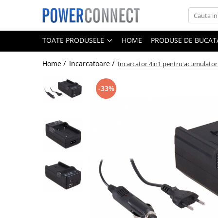
Toate Produsele
TOATE PRODUSELE
HOME
PRODUSE DE BUCATA
Sisteme filtrare apa
Home /
Incarcatoare /
Incarcator 4in1 pentru acumulato
Sisteme filtrare apa
Accesorii
-33%
Acumulatori
Aparate foto
Camere video
Telefoane mobile
Aspiratoare
Diverse
Adaptoare
Boxe portabile
Console