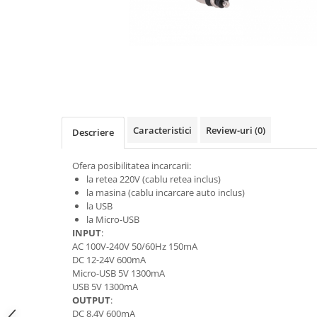
Gripuri
Laptop
POS/Scanere coduri de bare
Scule electrice
Smartwatch
Incarcatoare
Caracteristici
Review-uri
(0)
Descriere
Aparate foto
Aspiratoare
Ofera posibilitatea incarcarii:
la retea 220V (cablu retea inclus)
Camere video
la masina (cablu incarcare auto inclus)
la USB
Diverse
la Micro-USB
Scule electrice
INPUT
:
AC 100V-240V 50/60Hz 150mA
tableta
DC 12-24V 600mA
Micro-USB 5V 1300mA
Telefoane mobile
USB 5V 1300mA
Produse de bucatarie kjøk
OUTPUT
:
DC 8.4V 600mA
Accesorii kjøk