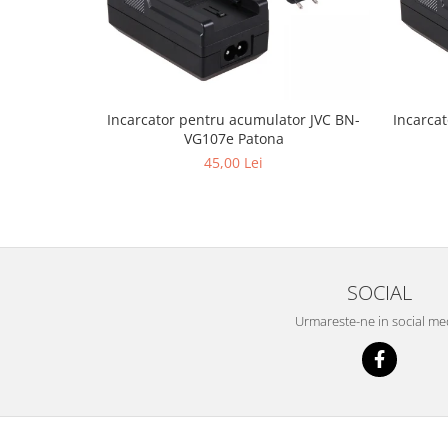
Incarcator pentru acumulator JVC BN-
Incarca
VG107e Patona
45,00 Lei
SOCIAL
Urmareste-ne in social me