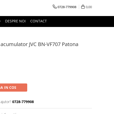
0728-779908
0,00
O
DESPRE NOI
CONTACT
u acumulator JVC BN-VF707 Patona
A IN COS
 ajutor?
0728-779908