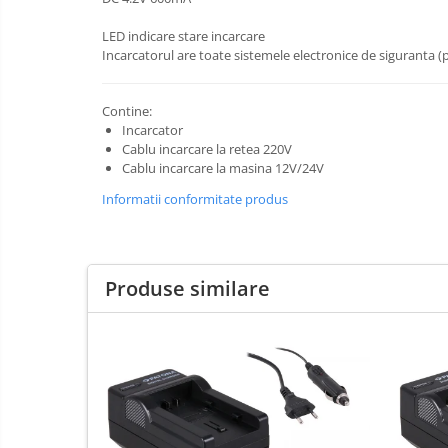
E14
LED indicare stare incarcare
E27
Incarcatorul are toate sistemele electronice de siguranta (p
tableta
Telefoane mobile
Contine:
Incarcator
Telefoane mobile
Cablu incarcare la retea 220V
Telefoane mobile
Cablu incarcare la masina 12V/24V
Informatii conformitate produs
Produse similare