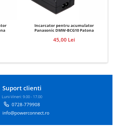
Incar
ator
Incarcator pentru acumulator
Pana
ona
Panasonic DMW-BCG10 Patona
45,00 Lei
Suport clienti
Luni-Vineri: 9.00 - 17.00
0728-779908
info@powerconnect.ro