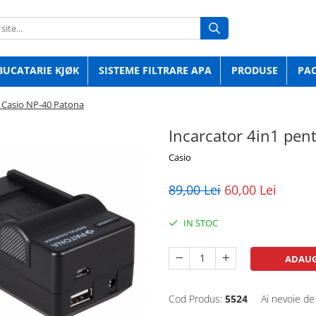
BUCATARIE KJØK
SISTEME FILTRARE APA
PRODUSE
PA
r Casio NP-40 Patona
Incarcator 4in1 pen
Casio
89,00 Lei
60,00 Lei
IN STOC
ADAUG
Cod Produs:
5524
Ai nevoie de