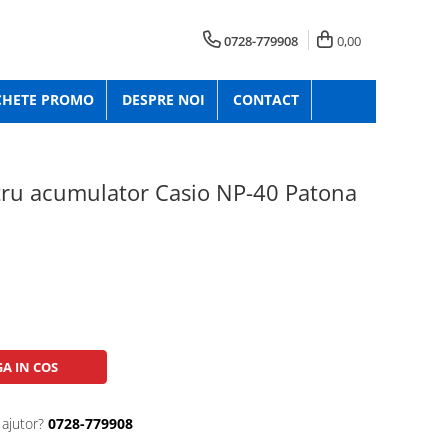
0728-779908
0,00
CHETE PROMO
DESPRE NOI
CONTACT
tru acumulator Casio NP-40 Patona
A IN COS
 ajutor?
0728-779908