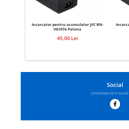
Incarcator pentru acumulator JVC BN-
Incarc
VG107e Patona
45,00 Lei
Social
Urmareste-ne in social