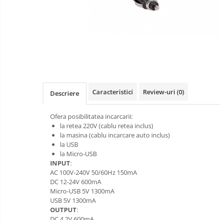
aparate
Laptop
foto-
Incarcatoare
video
POS/Scanere coduri de bare
auto
Scule electrice
Smartwatch
Aparate foto
Aspiratoare
Caracteristici
Review-uri
(0)
Descriere
Camere video
Ofera posibilitatea incarcarii:
Diverse
la retea 220V (cablu retea inclus)
Scule electrice
la masina (cablu incarcare auto inclus)
la USB
tableta
la Micro-USB
INPUT
:
Telefoane mobile
AC 100V-240V 50/60Hz 150mA
Accesorii kjøk
DC 12-24V 600mA
Micro-USB 5V 1300mA
Cutite kjøk
USB 5V 1300mA
OUTPUT
:
Incarcatoare & acumulatori
DC 4.2V 600mA