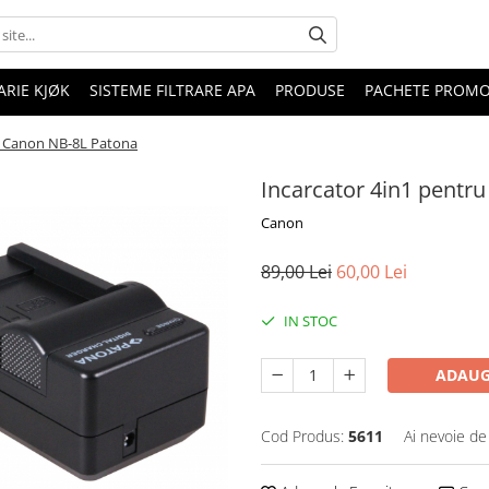
RIE KJØK
SISTEME FILTRARE APA
PRODUSE
PACHETE PROM
r Canon NB-8L Patona
Incarcator 4in1 pentr
Canon
89,00 Lei
60,00 Lei
IN STOC
ADAUG
Cod Produs:
5611
Ai nevoie de