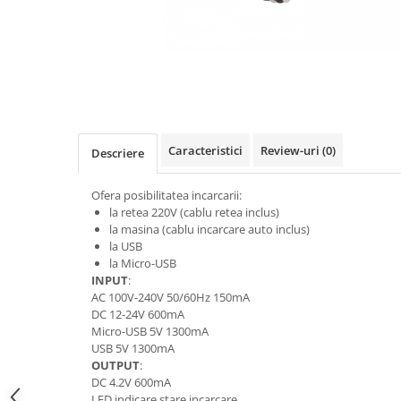
Gripuri
Laptop
POS/Scanere coduri de bare
Scule electrice
Smartwatch
Caracteristici
Review-uri
(0)
Descriere
Incarcatoare
Aparate foto
Ofera posibilitatea incarcarii:
Aspiratoare
la retea 220V (cablu retea inclus)
la masina (cablu incarcare auto inclus)
Camere video
la USB
la Micro-USB
Diverse
INPUT
:
Scule electrice
AC 100V-240V 50/60Hz 150mA
DC 12-24V 600mA
tableta
Micro-USB 5V 1300mA
Telefoane mobile
USB 5V 1300mA
OUTPUT
:
Produse de bucatarie kjøk
DC 4.2V 600mA
Accesorii kjøk
LED indicare stare incarcare