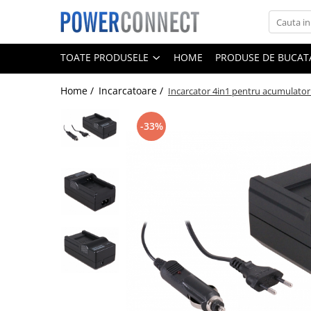
Toate Produsele
TOATE PRODUSELE
HOME
PRODUSE DE BUCATA
Sisteme filtrare apa
Home /
Incarcatoare /
Incarcator 4in1 pentru acumulato
Sisteme filtrare apa
Accesorii
-33%
Acumulatori
Aparate foto
Camere video
Telefoane mobile
Aspiratoare
Diverse
Adaptoare
Boxe portabile
Console