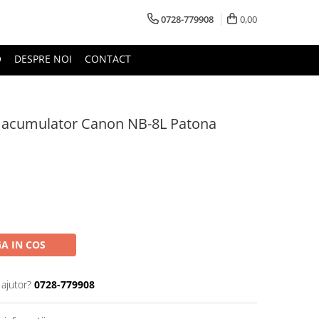
0728-779908
0,00
O
DESPRE NOI
CONTACT
u acumulator Canon NB-8L Patona
A IN COS
 ajutor?
0728-779908