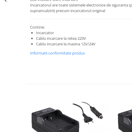
Incarcatorul are toate sistemele electronice de siguranta (p
Cutite kjøk
supraincalzirii) precum incarcatorul original
Pachete Promo
Incarcatoare & acumulatori
Contine:
Incarcator
Bec LED
Cablu incarcare la retea 220V
E14
Cablu incarcare la masina 12V/24V
E27
Informatii conformitate produs
Blițuri și lumini foto/video
Cablu date
tableta
Telefoane mobile
Casti
Telefoane mobile
Custi aparate foto-video
Incarcatoare auto
Telefoane mobile