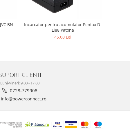
 JVC BN-
Incarcator pentru acumulator Pentax D-
Incarcator
Li88 Patona
45,00 Lei
SUPORT CLIENTI
Luni-Vineri: 9.00 - 17.00
0728-779908
info@powerconnect.ro