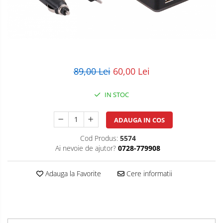
POS/Scanere coduri de bare
Scule electrice
Smartwatch
89,00 Lei
60,00 Lei
IN STOC
ADAUGA IN COS
Cod Produs:
5574
Ai nevoie de ajutor?
0728-779908
Adauga la Favorite
Cere informatii