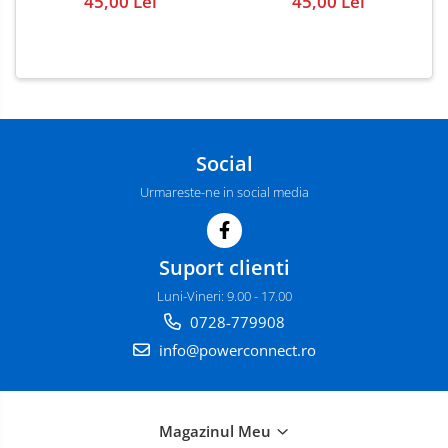
45,00 Lei
45,00 Lei
Social
Urmareste-ne in social media
Suport clienti
Luni-Vineri: 9.00 - 17.00
0728-779908
info@powerconnect.ro
Magazinul Meu