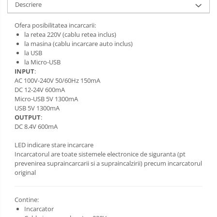
Descriere
Ofera posibilitatea incarcarii:
la retea 220V (cablu retea inclus)
la masina (cablu incarcare auto inclus)
la USB
la Micro-USB
INPUT
:
AC 100V-240V 50/60Hz 150mA
DC 12-24V 600mA
Micro-USB 5V 1300mA
USB 5V 1300mA
OUTPUT
:
DC 8.4V 600mA
LED indicare stare incarcare
Incarcatorul are toate sistemele electronice de siguranta (pt
prevenirea supraincarcarii si a supraincalzirii) precum incarcatorul
original
Contine:
Incarcator