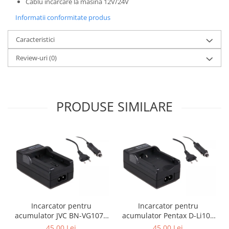
Cablu incarcare la masina 12V/24V
Informatii conformitate produs
Caracteristici
Review-uri
(0)
PRODUSE SIMILARE
Incarcator pentru
Incarcator pentru
acumulator JVC BN-VG107e
acumulator Pentax D-Li109
Patona
Patona
45,00 Lei
45,00 Lei