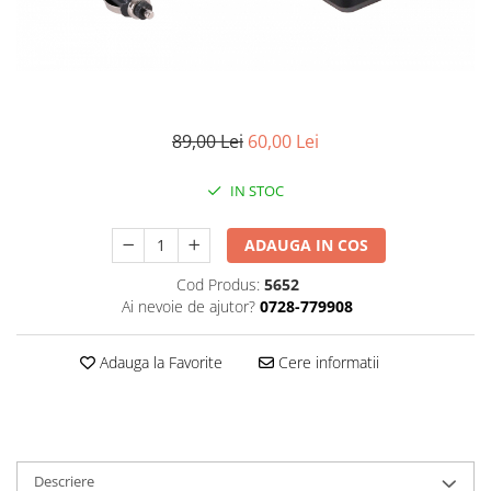
Gripuri
Laptop
POS/Scanere coduri de bare
Scule electrice
89,00 Lei
60,00 Lei
Smartwatch
IN STOC
Incarcatoare
Aparate foto
ADAUGA IN COS
Aspiratoare
Cod Produs:
5652
Camere video
Ai nevoie de ajutor?
0728-779908
Diverse
Scule electrice
Adauga la Favorite
Cere informatii
tableta
Telefoane mobile
Produse de bucatarie kjøk
Descriere
Accesorii kjøk