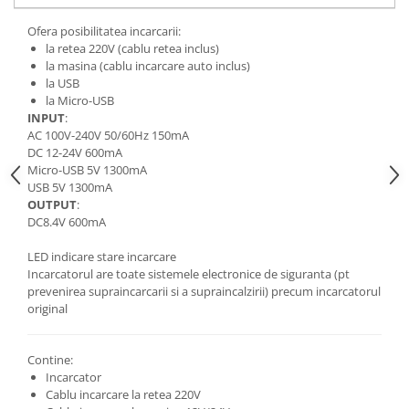
Cutite kjøk
Ofera posibilitatea incarcarii:
la retea 220V (cablu retea inclus)
Pachete Promo
la masina (cablu incarcare auto inclus)
Incarcatoare & acumulatori
la USB
la Micro-USB
Bec LED
INPUT
:
E14
AC 100V-240V 50/60Hz 150mA
DC 12-24V 600mA
E27
Micro-USB 5V 1300mA
Blițuri și lumini foto/video
USB 5V 1300mA
OUTPUT
:
Cablu date
DC8.4V 600mA
tableta
LED indicare stare incarcare
Telefoane mobile
Incarcatorul are toate sistemele electronice de siguranta (pt
Casti
prevenirea supraincarcarii si a supraincalzirii) precum incarcatorul
original
Telefoane mobile
Custi aparate foto-video
Contine:
Incarcatoare auto
Incarcator
Telefoane mobile
Cablu incarcare la retea 220V