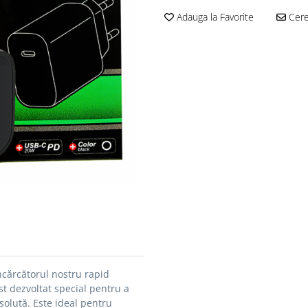
Adauga la Favorite
Cere 
cărcătorul nostru rapid
st dezvoltat special pentru a
bsolută.
Este ideal pentru