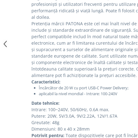
profesioniști și utilizatori frecventi pentru utilizare
Cutite kjøk
performanță ridicată și viață lungă.
Poate fi folosit
al doilea.
Pachete Promo
Pretenția mărcii PATONA este cel mai înalt nivel de 
Incarcatoare & acumulatori
include și standarde extraordinare de siguranță.
Su
Bec LED
perfect compatibile includ în mod natural toate mă
electronice, cum ar fi limitarea curentului de încăr
E14
și supracurent a surselor de alimentare originale și
E27
standarde europene de calitate.
Sunt utilizate numa
și componente electronice de înaltă calitate și testat
Blițuri și lumini foto/video
întotdeauna calitate superioară la prețuri corecte.
Cablu date
alimentare pot fi achiziționate la prețuri accesibile.
tableta
Caracteristici:
Încărcător de 20 W cu port USB-C Power Delivery;
Telefoane mobile
aplicabil la nivel mondial - Intrare: 100-240V
Casti
Date tehnice:
Telefoane mobile
Intrare: 100~240V, 50/60Hz, 0.6A max.
Custi aparate foto-video
Putere: 20W, 5V/3.0A, 9V/2.22A, 12V/1.67A
Greutate: 48g
Incarcatoare auto
Dimensiuni: 80 x 40 x 28mm
Telefoane mobile
Potrivit pentru:
Toate dispozitivele care pot fi încă