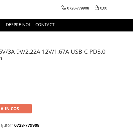
0728-779908
0,00
O
DESPRE NOI
CONTACT
5V/3A 9V/2.22A 12V/1.67A USB-C PD3.0
m
A IN COS
 ajutor?
0728-779908