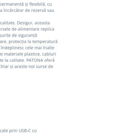
 permanentă și flexibilă, cu
 ca încărcător de rezervă sau
calitate.
Desigur, aceasta
rsele de alimentare replica
surile de siguranță
care, protecția la temperatură
 îndeplinesc cele mai înalte
i materiale plastice, cabluri
e la calitate.
PATONA oferă
Chiar și aceste noi surse de
rcate prin USB-C cu