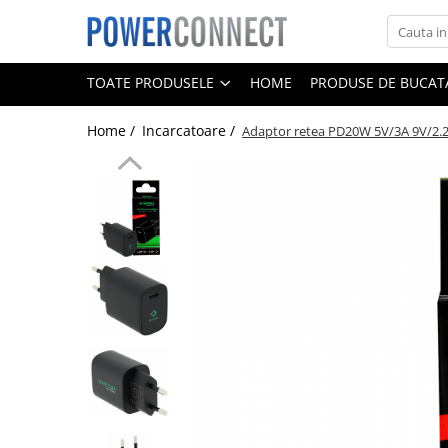
Toate Produsele
TOATE PRODUSELE
HOME
PRODUSE DE BUCATA
Sisteme filtrare apa
Home /
Incarcatoare /
Adaptor retea PD20W 5V/3A 9V/2.
Sisteme filtrare apa
Accesorii
Acumulatori
Aparate foto
Camere video
Telefoane mobile
Aspiratoare
Diverse
Adaptoare
Boxe portabile
Console