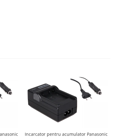
Panasonic
Incarcator pentru acumulator Panasonic
Incarcator