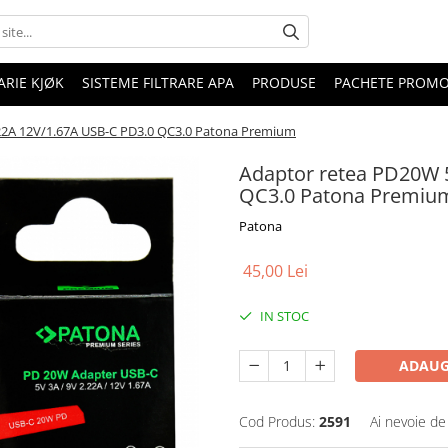
RIE KJØK
SISTEME FILTRARE APA
PRODUSE
PACHETE PROM
22A 12V/1.67A USB-C PD3.0 QC3.0 Patona Premium
Adaptor retea PD20W 
QC3.0 Patona Premiu
Patona
45,00 Lei
IN STOC
ADAUG
Cod Produs:
2591
Ai nevoie de