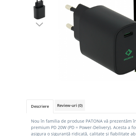
Gripuri
Laptop
POS/Scanere coduri de bare
Scule electrice
Smartwatch
Incarcatoare
Aparate foto
Aspiratoare
Camere video
Diverse
Scule electrice
Review-uri
(0)
Descriere
tableta
Telefoane mobile
Nou în familia de produse PATONA vă prezentăm în
Produse de bucatarie kjøk
premium PD 20W (PD = Power-Delivery).
Acesta a fo
asigura o siguranță ridicată, calitate și fiabilitate a
Accesorii kjøk