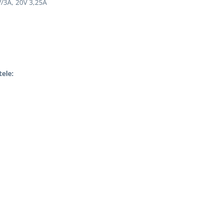
V/3A, 20V 3,25A
tele: