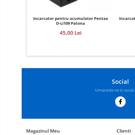
Incarcator pentru acumulator Pentax
Incarca
D-Li109 Patona
45,00 Lei
Social
Urmareste-ne in social
Magazinul Meu
Clienti