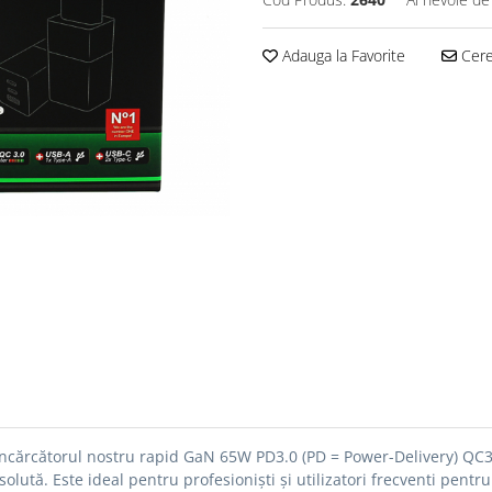
Adauga la Favorite
Cere 
ncărcătorul nostru rapid GaN 65W PD3.0 (PD = Power-Delivery) QC3
bsolută.
Este ideal pentru profesioniști și utilizatori frecventi pentr