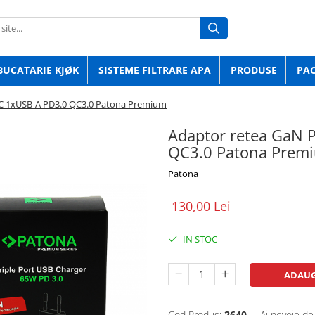
BUCATARIE KJØK
SISTEME FILTRARE APA
PRODUSE
PA
C 1xUSB-A PD3.0 QC3.0 Patona Premium
Adaptor retea GaN
QC3.0 Patona Prem
Patona
130,00 Lei
IN STOC
ADAUG
Cod Produs:
2640
Ai nevoie de