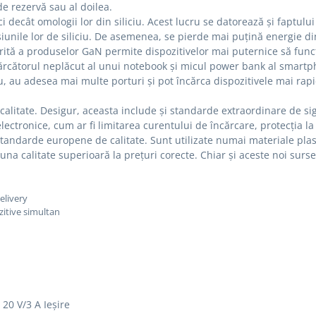
 de rezervă sau al doilea.
 decât omologii lor din siliciu.
Acest lucru se datorează și faptulu
unile lor de siliciu.
De asemenea, se pierde mai puțină energie din
porită a produselor GaN permite dispozitivelor mai puternice să fu
ncărcătorul neplăcut al unui notebook și micul power bank al smart
, au adesea mai multe porturi și pot încărca dispozitivele mai rap
calitate.
Desigur, aceasta include și standarde extraordinare de s
lectronice, cum ar fi limitarea curentului de încărcare, protecția l
 standarde europene de calitate.
Sunt utilizate numai materiale plas
na calitate superioară la prețuri corecte.
Chiar și aceste noi surse
elivery
zitive simultan
, 20 V/3 A Ieșire