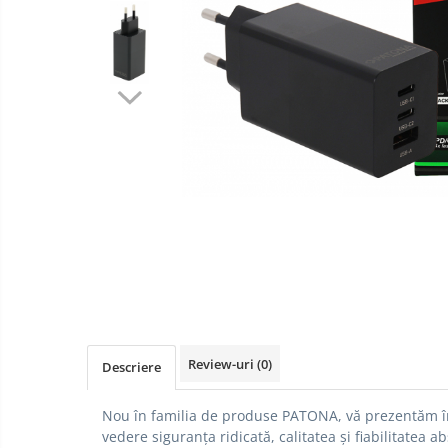
aparate
Laptop
foto-
Incarcatoare
video
POS/Scanere coduri de bare
auto
Scule electrice
Smartwatch
Aparate foto
Aspiratoare
Camere video
Diverse
Scule electrice
tableta
Telefoane mobile
Review-uri
(0)
Descriere
Accesorii kjøk
Cutite kjøk
Nou în familia de produse PATONA, vă prezentăm î
Incarcatoare & acumulatori
vedere siguranța ridicată, calitatea și fiabilitatea a