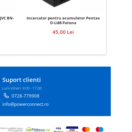
Incarcat
JVC BN-
Incarcator pentru acumulator Pentax
D-Li88 Patona
45,00 Lei
Suport clienti
Luni-Vineri: 9.00 - 17.00
0728-779908
info@powerconnect.ro