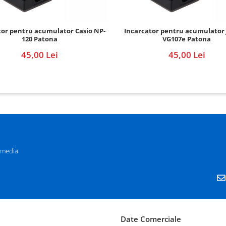
tor pentru acumulator Casio NP-
Incarcator pentru acumulator 
120 Patona
VG107e Patona
45,00 Lei
45,00 Lei
 media
Date Comerciale