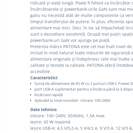
ridicată și viață lungă.
Poate fi folosit ca încărcător
E14
Încărcătoarele și powerbank-urile GaN sunt mai mici
E27
galiu nu necesită atât de multe componente ca versi
timpul transferului de putere.
În plus, eficiența s
tableta
alimentare mai mici.
Deci, în loc să împachetați î
Telefoane mobile
sunt o dezvoltare excelentă.
Ocupă mai puțin spațiu
powerbank-uri GaN vor ajunge pe piață.
Telefoane mobile
Pretenția mărcii PATONA este cel mai înalt nivel de 
Telefoane mobile
includ în mod natural toate măsurile de siguranță e
alimentare originale și îndeplinesc cele mai înalte
calitate și testate la calitate.
PATONA oferă întotdeau
accesibile.
Caracteristici:
Sursă de alimentare de 65 W cu 2 porturi USB-C Power D
port USB-A suplimentar pentru a încărca până la 3 dispo
încărcare rapidă
Aplicabil la nivel mondial - Intrare: 100-240V
Date tehnice:
Intrare: 100~240V, 50/60Hz, 1.5A max.
Ieșire: 65 W maximă
Ieșire USB-A: 4,5 V/5,0 A, 5 V/4,5 A, 9 V/3 A, 12 V/3 A