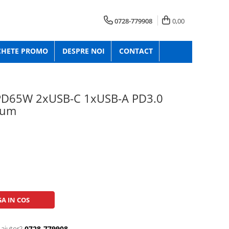
0728-779908
0,00
CHETE PROMO
DESPRE NOI
CONTACT
 PD65W 2xUSB-C 1xUSB-A PD3.0
ium
A IN COS
 ajutor?
0728-779908