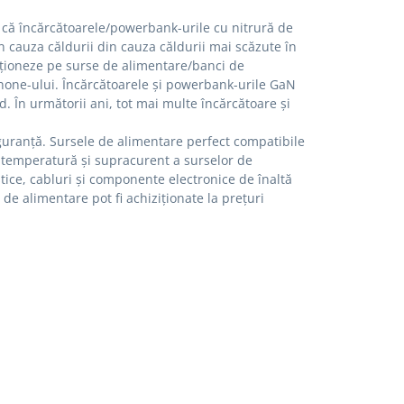
i că încărcătoarele/powerbank-urile cu nitrură de
 cauza căldurii din cauza căldurii mai scăzute în
ncționeze pe surse de alimentare/banci de
phone-ului.
Încărcătoarele și powerbank-urile GaN
id.
În următorii ani, tot mai multe încărcătoare și
iguranță.
Sursele de alimentare perfect compatibile
a temperatură și supracurent a surselor de
tice, cabluri și componente electronice de înaltă
 de alimentare pot fi achiziționate la prețuri