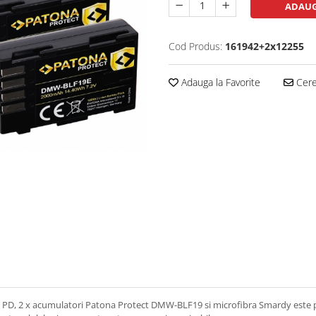
ADAUG
Cod Produs:
161942+2x12255
Adauga la Favorite
Cere 
D, 2 x acumulatori Patona Protect DMW-BLF19 si microfibra Smardy este par