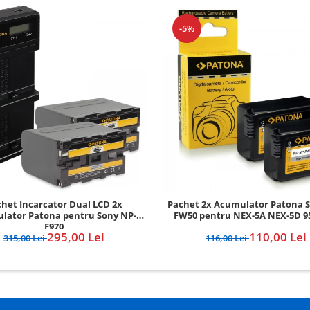
-5%
het Incarcator Dual LCD 2x
Pachet 2x Acumulator Patona 
lator Patona pentru Sony NP-
FW50 pentru NEX-5A NEX-5D 
F970
295,00 Lei
110,00 Lei
315,00 Lei
116,00 Lei