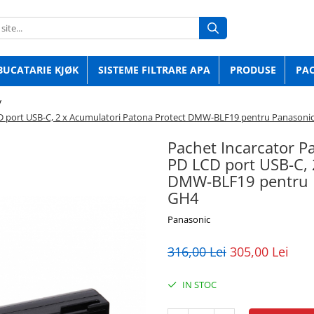
BUCATARIE KJØK
SISTEME FILTRARE APA
PRODUSE
PA
/
CD port USB-C, 2 x Acumulatori Patona Protect DMW-BLF19 pentru Panaso
Pachet Incarcator 
PD LCD port USB-C, 
DMW-BLF19 pentru
GH4
Panasonic
316,00 Lei
305,00 Lei
IN STOC