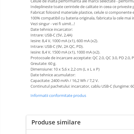
Celule de inalta performanta ale marcii selectate - perform
E14
Indeplineste toate cerintele de calitate in ceea ce priveste pot
Fabricat folosind materiale plastice, celule si componente ele
E27
100% compatibil cu bateria originala, fabricata la cele mai 
tableta
Vezi singur - vei fi uimit...!
Date tehnice incarcator:
Telefoane mobile
Intrare: USB-C (5V, 2,4A)
Iesire: 8,4 V, 1000 mA (x1), 600 mA (x2).
Telefoane mobile
Intrare: USB-C (9V, 2A QC, PD).
Telefoane mobile
Iesire: 8,4 V, 1500 mA (x1), 1000 mA (x2).
Protocoale de incarcare acceptate: QC 2.0, QC 3.0, PD 2.0, 
Greutate: 60 g.
Dimensiune: 10 x 5,6 x 2,2 cm (L x L x P)
Date tehnice acumulator:
Capacitate: 2400 mAh / 16,2 Wh / 7,2 V.
Continutul pachetului: incarcator, cablu USB-C (lungime: 60
Informatii conformitate produs
Produse similare