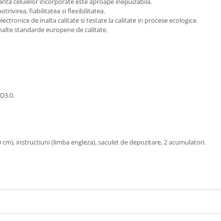
anta celulelor incorporate este aproape inepuizabila.
rivirea, fiabilitatea si flexibilitatea.
ctronice de inalta calitate si testate la calitate in procese ecologice.
inalte standarde europene de calitate.
PD3.0.
 cm), instructiuni (limba engleza), saculet de depozitare, 2 acumulatori.