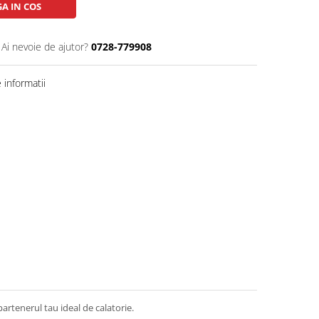
A IN COS
Ai nevoie de ajutor?
0728-779908
informatii
tenerul tau ideal de calatorie.