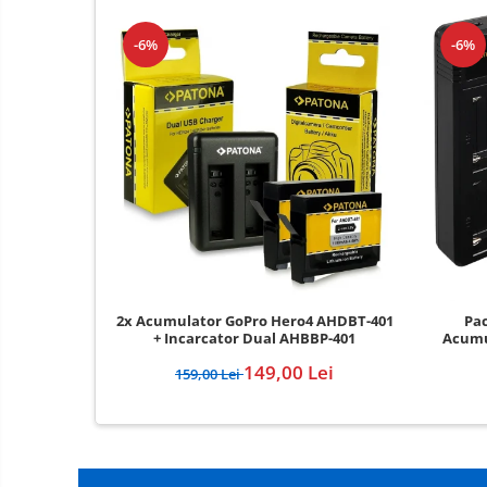
-6%
-6%
2x Acumulator GoPro Hero4 AHDBT-401
Pac
+ Incarcator Dual AHBBP-401
Acumu
149,00 Lei
159,00 Lei