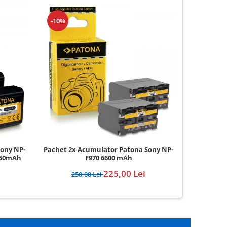
-10%
-5%
Sony NP-
Pachet 2x Acumulator Patona Sony NP-
Pachet 
950mAh
F970 6600 mAh
Acumulato
225,00 Lei
250,00 Lei
12