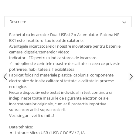
Descriere
Pachetul cu incarcator Dual USB si 2 x Acumulatori Patona NP-
BX1 este insotitorul tau ideal de calatorie.
Avantajele incarcatoarelor noastre inovatoare pentru bateriile
camerei digitale/camerelor video:
Indicator LED pentru a indica starea de incarcare.
✓ Indeplineste cerintele noastre de calitate in ceea ce priveste
potrivirea, fiabilitatea si flexibilitatea.
Fabricat folosind materiale plastice, cabluri si componente
electronice de inalta calitate si testate la calitate in procese
ecologice.
Fiecare dispozitiv este testat individual in test continuu si
indeplineste toate masurile de siguranta electronice ale
incarcatoarelor originale, cum ar fi protectia impotriva
supraincarcarii si supraincalzirii.
Vezi singur - vei fi uimit...!
Date tehnice:
Intrare: Micro USB / USB-C DC 5V / 2,1A