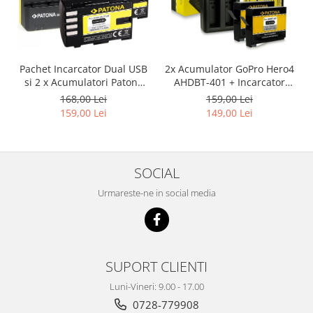
Pachet Incarcator Dual USB
2x Acumulator GoPro Hero4
si 2 x Acumulatori Patona
AHDBT-401 + Incarcator
DMW-BLF19E pentru
Dual AHBBP-401
168,00 Lei
159,00 Lei
Panasonic Lumix DC-GH5
159,00 Lei
149,00 Lei
DMC-GH4
SOCIAL
Urmareste-ne in social media
SUPORT CLIENTI
Luni-Vineri: 9.00 - 17.00
0728-779908