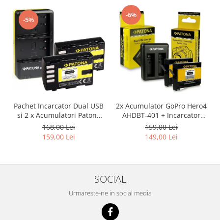
-6%
-5%
Pachet Incarcator Dual USB
2x Acumulator GoPro Hero4
si 2 x Acumulatori Patona
AHDBT-401 + Incarcator
DMW-BLF19E pentru
Dual AHBBP-401
168,00 Lei
159,00 Lei
Panasonic Lumix DC-GH5
159,00 Lei
149,00 Lei
DMC-GH4
SOCIAL
Urmareste-ne in social media