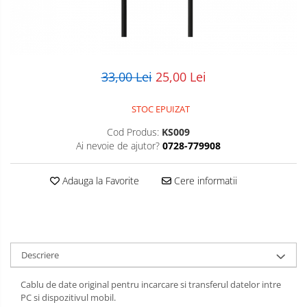
POS/Scanere coduri de bare
Scule electrice
Smartwatch
33,00 Lei
25,00 Lei
STOC EPUIZAT
Cod Produs:
KS009
Ai nevoie de ajutor?
0728-779908
Adauga la Favorite
Cere informatii
Descriere
Cablu de date original pentru incarcare si transferul datelor intre
PC si dispozitivul mobil.