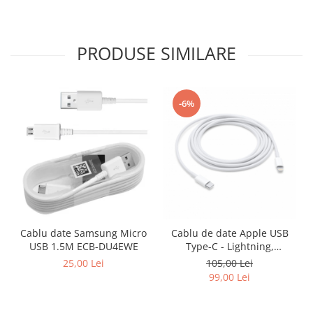
PRODUSE SIMILARE
-6%
Cablu date Samsung Micro
Cablu de date Apple USB
USB 1.5M ECB-DU4EWE
Type-C - Lightning,
MKQ42AM/A, 2m - White,
25,00 Lei
105,00 Lei
Blister Apple
99,00 Lei